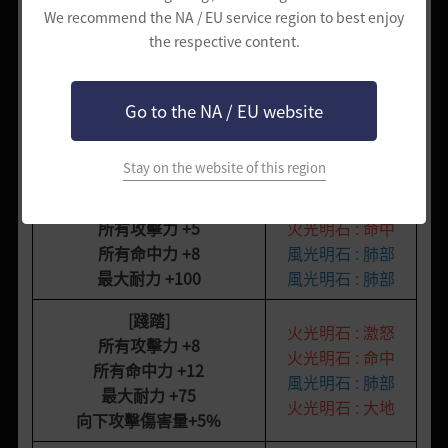
所有命中力
+8
風光明石 : 肺部
We recommend the NA / EU service region to best enjoy
the respective content.
最大耐力
+50
火光明石 : 激怒
[集中強化]
火光明石 : 激怒
所有攻擊力
+5
火光明石 : 命中
Go to the NA / EU website
所有命中力
+16
風光明石 : 肺部
最大耐力
+50
火光明石 : 命中
Stay on the website of this region
[開發呼吸]
火光明石 : 激怒
所有攻擊力
+5
火光明石 : 命中
所有命中力
+8
風光明石 : 肺部
最大耐力
+100
風光明石 : 肺部
[踐踏]
火光明石 : 激怒
所有攻擊力
+8
火光明石 : 命中
所有命中力
+12
風光明石 : 肺部
最大耐力
+75
火光明石 : 大地
向下攻擊傷害量
+5%