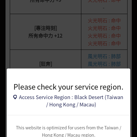
-
火光明石 :
命中
[專注時刻]
火光明石 : 命中
所有命中力
+12
火光明石 : 命中
火光明石 : 命中
風光明石 : 肺部
[狂奔]
風光明石 : 肺部
最大耐力
+100
風光明石 : 肺部
-
Please check your service region.
風光明石 : 肺部
Access Service Region : Black Desert (Taiwan
[接力]
風光明石 : 肺部
/ Hong Kong / Macau)
最大耐力
+150
風光明石 : 肺部
風光明石 : 肺部
[拳頭錘煉]
火光明石 : 激怒
This website is optimized for users from the Taiwan /
所有攻擊力
+10
火光明石 : 命中
Hong Kong / Macau region.