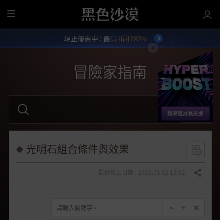
全
部
現正優惠中 : 最高
折扣90%
選
單
冒險家指南
請
輸
入
關
鍵
字
光明石組合條件與效果
。
最近修正日期 : 2026.03.02 15:32
分享