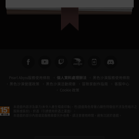
Pearl Abyss服務使用條款
個人資料處理辦法
黑色沙漠服務使用條款
黑色沙漠營運政策
黑色沙漠活動規章
冒險家創作指南
客服中心
Cookie 政策
本遊戲內容涉及暴力(未令人產生殘虐印象)、性(遊戲角色穿著凸顯性特徵但不涉及性暗示之
服飾或裝扮)、菸酒（引誘使用菸酒之畫面）。
本遊戲的部分內容或是服務需要另外收費。請注意使用時間，避免沉迷於遊戲。