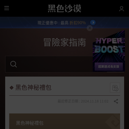
全
部
現正優惠中 : 最高
折扣90%
選
單
冒險家指南
請
輸
入
關
鍵
字
黑色神秘禮包
。
最近修正日期 : 2024.11.18 11:02
分享
黑色神秘禮包