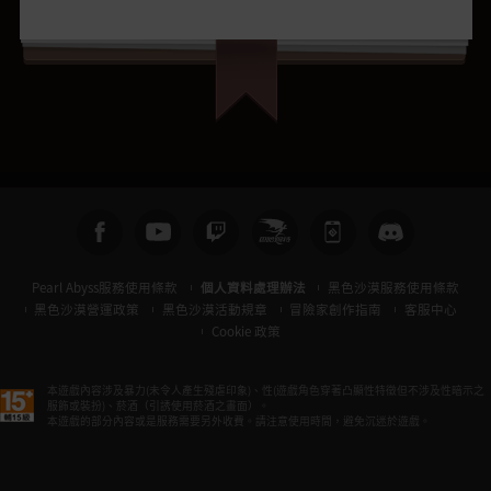
Pearl Abyss服務使用條款
個人資料處理辦法
黑色沙漠服務使用條款
黑色沙漠營運政策
黑色沙漠活動規章
冒險家創作指南
客服中心
Cookie 政策
本遊戲內容涉及暴力(未令人產生殘虐印象)、性(遊戲角色穿著凸顯性特徵但不涉及性暗示之
服飾或裝扮)、菸酒（引誘使用菸酒之畫面）。
本遊戲的部分內容或是服務需要另外收費。請注意使用時間，避免沉迷於遊戲。