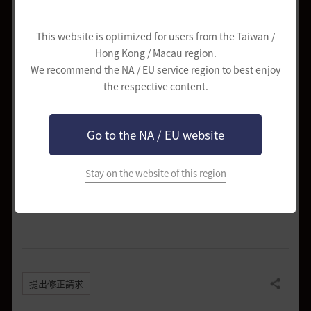
This website is optimized for users from the Taiwan /
Hong Kong / Macau region.
We recommend the NA / EU service region to best enjoy
the respective content.
▲ 決鬥場是戰鬥區，所以身體會暫時呈現紅色狀態。
Go to the NA / EU website
* 遊戲導引內容可能會隨著改版與更
新，和實際上在遊戲中的內容有可能
Stay on the website of this region
不一樣。
提出修正請求
分享