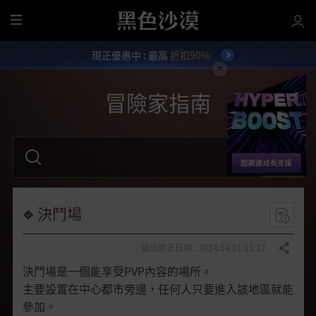
全
部
現正優惠中 : 最高
折扣90%
選
單
冒險家指南
請
輸
入
關
鍵
字
決鬥場
。
最近修正日期 : 2024.04.01 11:17
分享
決鬥場是一個能享受PVP內容的場所。
主要設置在中心都市旁邊，任何人只要進入該地區就能
參加。