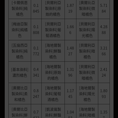
[卡爾佩恩
[貝爾利亞
[奧爾比亞
0.1
1.87
5.71
製染料]純
製染料]原
製染料]微
845
19
84
橘色
始的橘色
暗橘色
[梅迪亞製
[貝爾利亞
[貝爾利亞
0.1
1.66
4.28
染料]純橘
製染料]葡
製染料]陽
808
6
88
色
萄酒橘色
光橘色
[瓦倫西亞
[海地爾製
[貝爾利亞
0.1
1.48
3.21
製染料]純
染料]鮮豔
製染料]暗
772
27
66
橘色
橘色
橘色
[海地爾製
[貝爾利亞
[基本染料]
0.4
1.31
2.41
染料]原始
製染料]微
濃烈橘色
341
96
24
的橘色
暗橘色
[奧爾比亞
[海地爾製
[海地爾製
0.8
1.17
1.80
製染料]柔
染料]葡萄
染料]陽光
247
45
93
和橘色
酒橘色
橘色
[奧爾比亞
[凱波嵐製
[海地爾製
0.7
1.04
1.35
製染料]鮮
染料]鮮豔
染料]暗橘
422
53
7