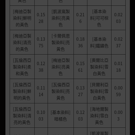
[梅迪亞製
[凱波嵐製
[基本染
0.15
0.21
0.02
染料]鮮明
染料]亮黃
料]可可棕
28
6
03
的黃色
色
色
[梅迪亞製
[卡爾佩恩
0.13
0.18
[基本染
0.02
染料]清亮
製染料]亮
75
36
料]鐵鏽色
37
的黃色
黃色
[瓦倫西亞
[梅迪亞製
[奧爾比亞
0.12
0.15
0.01
製染料]柔
染料]亮黃
製染料]雪
38
61
18
和黃色
色
白黃色
[瓦倫西亞
[瓦倫西亞
[貝爾利亞
0.11
0.13
0.00
製染料]鮮
製染料]亮
製染料]雪
14
27
59
明的黃色
黃色
白黃色
[瓦倫西亞
[海地爾製
0.10
[基本染料]
0.12
0.00
製染料]清
染料]雪白
03
暗橘色
03
3
亮的黃色
黃色
[凱波嵐製