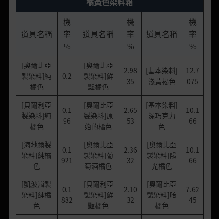
橘黃色染料箱
機
機
機
道具名稱
率
道具名稱
率
道具名稱
率
%
%
%
[奧爾比亞
[奧爾比亞
2.98
[基本染料]
12.7
製染料]純
0.2
製染料]鮮
35
淺黃褐色
075
橘色
豔橘色
[貝爾利亞
[奧爾比亞
[基本染料]
0.1
2.65
10.1
製染料]純
製染料]原
深巧克力
96
53
66
橘色
始的橘色
色
[海地爾製
[奧爾比亞
[奧爾比亞
0.1
2.36
10.1
染料]純橘
製染料]葡
製染料]陽
921
32
66
色
萄酒橘色
光橘色
[凱波嵐製
[貝爾利亞
[奧爾比亞
0.1
2.10
7.62
染料]純橘
製染料]鮮
製染料]暗
882
32
45
色
豔橘色
橘色