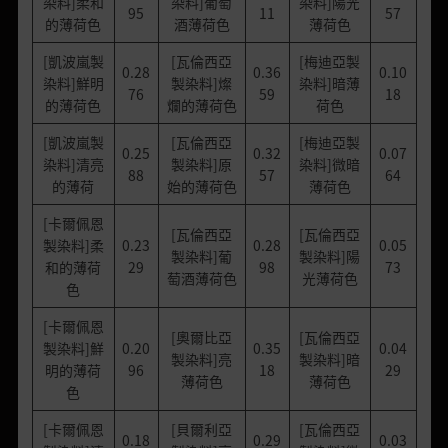
染料]柔和
染料]葡萄
染料]陽光
95
11
57
的薄荷色
酒薄荷色
薄荷色
[凱波嵐製
[瓦倫西亞
[梅迪亞製
0.28
0.36
0.10
染料]鮮明
製染料]燦
染料]暗薄
76
59
18
的薄荷色
爛的薄荷色
荷色
[凱波嵐製
[瓦倫西亞
[梅迪亞製
0.25
0.32
0.07
染料]清亮
製染料]原
染料]微暗
88
57
64
的薄荷
始的薄荷色
薄荷色
[卡爾佩恩
[瓦倫西亞
[瓦倫西亞
製染料]柔
0.23
0.28
0.05
製染料]葡
製染料]陽
和的薄荷
29
98
73
萄酒薄荷色
光薄荷色
色
[卡爾佩恩
[奧爾比亞
[瓦倫西亞
製染料]鮮
0.20
0.35
0.04
製染料]亮
製染料]暗
明的薄荷
96
18
29
薄荷色
薄荷色
色
[卡爾佩恩
[貝爾利亞
[瓦倫西亞
0.18
0.29
0.03