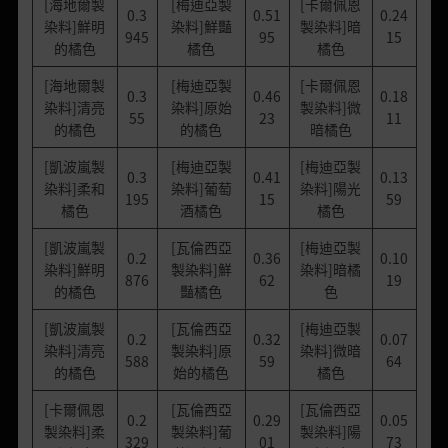
[海地爾製
[梅迪亞製
[卡爾佩恩
0.3
0.51
0.24
染料]鮮明
染料]鮮豔
製染料]暗
945
95
15
的橘色
橘色
橘色
[海地爾製
[梅迪亞製
[卡爾佩恩
0.3
0.46
0.18
染料]清亮
染料]原始
製染料]微
55
23
11
的橘色
的橘色
暗橘色
[凱波嵐製
[梅迪亞製
[梅迪亞製
0.3
0.41
0.13
染料]柔和
染料]葡萄
染料]陽光
195
15
59
橘色
酒橘色
橘色
[凱波嵐製
[瓦倫西亞
[梅迪亞製
0.2
0.36
0.10
染料]鮮明
製染料]鮮
染料]暗橘
876
62
19
的橘色
豔橘色
色
[凱波嵐製
[瓦倫西亞
[梅迪亞製
0.2
0.32
0.07
染料]清亮
製染料]原
染料]微暗
588
59
64
的橘色
始的橘色
橘色
[卡爾佩恩
[瓦倫西亞
[瓦倫西亞
0.2
0.29
0.05
製染料]柔
製染料]葡
製染料]陽
329
01
73