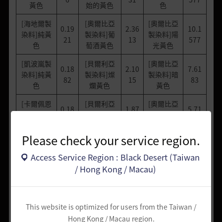
黃色
始的黃色
色
[海地爾製
[奧爾比亞
[奧爾比亞
0.19
2.36
10.1
染料]純黃
製染料]葡
製染料]陽
21
13
577
色
萄酒黃色
光黃色
[凱波嵐製
[貝爾利亞
[奧爾比亞
0.18
2.10
7.61
染料]純黃
製染料]燦
製染料]暗
82
15
83
色
爛黃色
黃色
[卡爾佩恩
[貝爾利亞
[奧爾比亞
0.18
1.87
5.71
製染料]純
製染料]原
製染料]微
45
04
37
黃色
始的黃色
暗黃色
Please check your service region.
[梅迪亞製
[貝爾利亞
[貝爾利亞
0.18
1.66
4.28
染料]純黃
製染料]葡
製染料]陽
Access Service Region : Black Desert (Taiwan
08
46
53
色
萄酒黃色
光黃色
/ Hong Kong / Macau)
[瓦倫西亞
[海地爾製
[貝爾利亞
0.17
1.48
3.21
製染料]純
染料]燦爛
製染料]暗
72
15
4
黃色
黃色
黃色
This website is optimized for users from the Taiwan /
Hong Kong / Macau region.