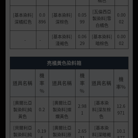
[瓦倫西亞
[基本染料]
0.0
[基本染料]
0.05
0.00
製染料]雪
深橘紅色
896
深棕色
99
02
白橘色
[基本染料]
0.06
[基本染料]
0.00
-
-
淺褐色
29
暗棕色
02
亮橘黃色染料箱
機
機
機
道具名稱
率
道具名稱
率
道具名稱
率%
%
%
[奧爾比亞
[奧爾比亞
[基本染
2.98
12.6
製染料]純
0.2
製染料]燦
料]深灰棕
1
971
黃色
爛黃色
色
[貝爾利亞
[奧爾比亞
[基本染
0.19
2.65
10.1
製染料]純
製染料]原
料]深暗褐
6
31
577