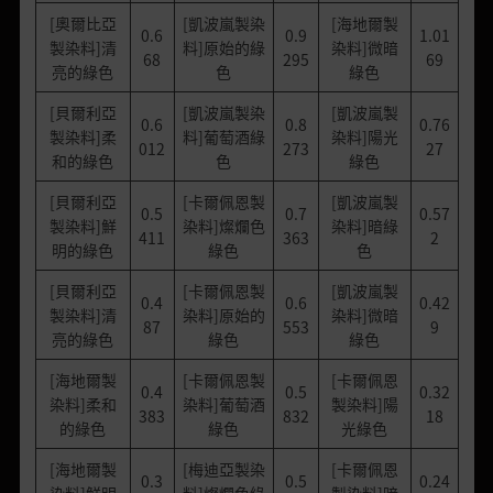
[奧爾比亞
[凱波嵐製染
[海地爾製
0.6
0.9
1.01
製染料]清
料]原始的綠
染料]微暗
68
295
69
亮的綠色
色
綠色
[貝爾利亞
[凱波嵐製染
[凱波嵐製
0.6
0.8
0.76
製染料]柔
料]葡萄酒綠
染料]陽光
012
273
27
和的綠色
色
綠色
[貝爾利亞
[卡爾佩恩製
[凱波嵐製
0.5
0.7
0.57
製染料]鮮
染料]燦爛色
染料]暗綠
411
363
2
明的綠色
綠色
色
[貝爾利亞
[卡爾佩恩製
[凱波嵐製
0.4
0.6
0.42
製染料]清
染料]原始的
染料]微暗
87
553
9
亮的綠色
綠色
綠色
[海地爾製
[卡爾佩恩製
[卡爾佩恩
0.4
0.5
0.32
染料]柔和
染料]葡萄酒
製染料]陽
383
832
18
的綠色
綠色
光綠色
[海地爾製
[梅迪亞製染
[卡爾佩恩
0.3
0.5
0.24
染料]鮮明
料]燦爛色綠
製染料]暗