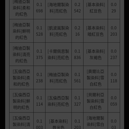
[梅迪亞製
0.1
[海地爾製染
0.2
[基本染料]
0.0
染料]柔和
698
料]亮紅色
542
紅豆色
29
的紅色
[梅迪亞製
0.1
[凱波嵐製染
0.2
[基本染料]
0.0
染料]鮮明
528
料]亮紅色
16
暗紅豆色
203
的紅色
[梅迪亞製
0.1
[卡爾佩恩製
0.1
[基本染料]
0.0
染料]清亮
375
染料]亮紅色
836
灰褐色
237
的紅色
[瓦倫西亞
[奧爾比亞
0.1
[梅迪亞製染
0.1
0.0
製染料]柔
製染料]雪
238
料]亮紅色
561
118
和的紅色
白紅色
[瓦倫西亞
[貝爾利亞
0.1
[瓦倫西亞製
0.1
0.0
製染料]鮮
製染料]雪
114
染料]亮紅色
327
059
明的紅色
白紅色
[瓦倫西亞
[海地爾製
0.1
[基本染料]
0.1
0.0
製染料]清
染料]雪白
003
唇米色
203
03