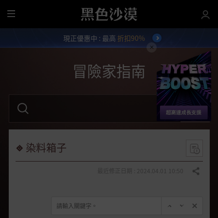
全
部
現正優惠中 : 最高
折扣90%
選
單
冒險家指南
請
輸
入
關
鍵
字
染料箱子
。
最近修正日期 : 2024.04.01 10:50
分享