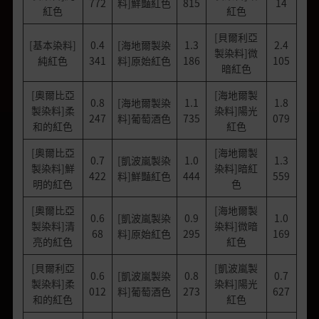
772
料]鮮豔紅色
815
14
紅色
紅色
[貝爾利亞
[基本染料]
0.4
[海地爾製染
1.3
2.4
製染料]微
純紅色
341
料]原始紅色
186
105
暗紅色
[奧爾比亞
[海地爾製
0.8
[海地爾製染
1.1
1.8
製染料]柔
染料]陽光
247
料]葡萄酒色
735
079
和的紅色
紅色
[奧爾比亞
[海地爾製
0.7
[凱波嵐製染
1.0
1.3
製染料]鮮
染料]暗紅
422
料]鮮豔紅色
444
559
明的紅色
色
[奧爾比亞
[海地爾製
0.6
[凱波嵐製染
0.9
1.0
製染料]清
染料]微暗
68
料]原始紅色
295
169
亮的紅色
紅色
[貝爾利亞
[凱波嵐製
0.6
[凱波嵐製染
0.8
0.7
製染料]柔
染料]陽光
012
料]葡萄酒色
273
627
和的紅色
紅色