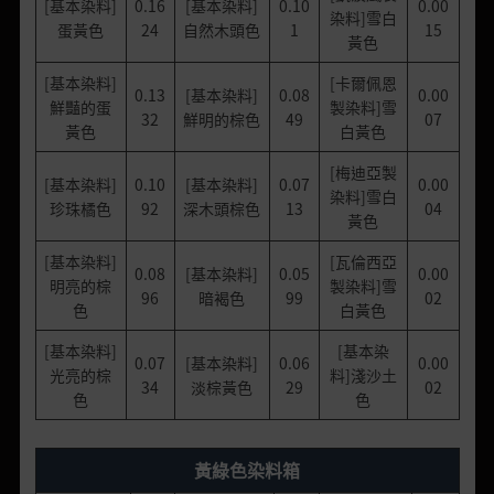
[基本染料]
0.16
[基本染料]
0.10
0.00
染料]雪白
蛋黃色
24
自然木頭色
1
15
黃色
[基本染料]
[卡爾佩恩
0.13
[基本染料]
0.08
0.00
鮮豔的蛋
製染料]雪
32
鮮明的棕色
49
07
黃色
白黃色
[梅迪亞製
[基本染料]
0.10
[基本染料]
0.07
0.00
染料]雪白
珍珠橘色
92
深木頭棕色
13
04
黃色
[基本染料]
[瓦倫西亞
0.08
[基本染料]
0.05
0.00
明亮的棕
製染料]雪
96
暗褐色
99
02
色
白黃色
[基本染料]
[基本染
0.07
[基本染料]
0.06
0.00
光亮的棕
料]淺沙土
34
淡棕黃色
29
02
色
色
黃綠色染料箱