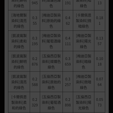
945
191
13
的綠色
色
綠色
[海地爾製
[梅迪亞製染
[卡爾佩恩
0.3
0.4
0.18
染料]清亮
料]原始的綠
製染料]微
55
62
1
的綠色
色
暗綠色
[凱波嵐製
[梅迪亞製染
[梅迪亞製
0.3
0.4
0.13
染料]柔和
料]葡萄酒綠
染料]陽光
195
111
57
的綠色
色
綠色
[凱波嵐製
[瓦倫西亞製
[梅迪亞製
0.2
0.3
0.10
染料]鮮明
染料]燦爛色
染料]暗綠
876
659
18
的綠色
綠色
色
[凱波嵐製
[瓦倫西亞製
[梅迪亞製
0.2
0.3
0.07
染料]清亮
染料]原始的
染料]微暗
588
257
64
的綠色
綠色
綠色
[卡爾佩恩
[瓦倫西亞製
[瓦倫西亞
0.2
0.2
0.05
製染料]柔
染料]葡萄酒
製染料]陽
329
898
73
和的綠色
綠色
光綠色