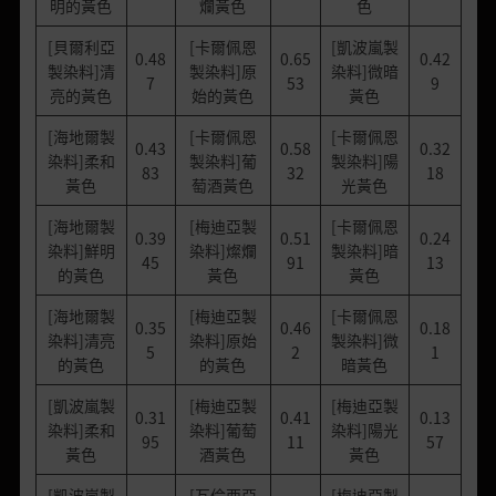
明的黃色
爛黃色
色
[貝爾利亞
[卡爾佩恩
[凱波嵐製
0.48
0.65
0.42
製染料]清
製染料]原
染料]微暗
7
53
9
亮的黃色
始的黃色
黃色
[海地爾製
[卡爾佩恩
[卡爾佩恩
0.43
0.58
0.32
染料]柔和
製染料]葡
製染料]陽
83
32
18
黃色
萄酒黃色
光黃色
[海地爾製
[梅迪亞製
[卡爾佩恩
0.39
0.51
0.24
染料]鮮明
染料]燦爛
製染料]暗
45
91
13
的黃色
黃色
黃色
[海地爾製
[梅迪亞製
[卡爾佩恩
0.35
0.46
0.18
染料]清亮
染料]原始
製染料]微
5
2
1
的黃色
的黃色
暗黃色
[凱波嵐製
[梅迪亞製
[梅迪亞製
0.31
0.41
0.13
染料]柔和
染料]葡萄
染料]陽光
95
11
57
黃色
酒黃色
黃色
[凱波嵐製
[瓦倫西亞
[梅迪亞製