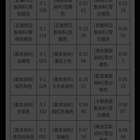
0.1
0.15
0.01
製染料]柔
染料]亮橘
製染料]雪
238
62
18
和橘色
色
白橘色
[瓦倫西亞
[瓦倫西亞
[貝爾利亞
0.1
0.13
0.00
製染料]鮮
製染料]亮
製染料]雪
114
28
59
明的橘色
橘色
白橘色
[海地爾製
[基本染料]
0.1
[基本染料]
0.12
0.00
染料]雪白
淡橘色
003
淺泥土色
04
3
橘色
[凱波嵐製
[基本染料]
0.1
[基本染料]
0.10
0.00
染料]雪白
強烈棕色
624
卡布奇諾色
11
15
橘色
[卡爾佩恩
[基本染料]
0.1
[基本染料]
0.08
0.00
製染料]雪
杏黃色
332
純紅色褐色
49
07
白橘色
[梅迪亞製
[基本染料]
0.1
[基本染料]
0.07
0.00
染料]雪白
清亮的棕色
092
深褐色
14
04
橘色