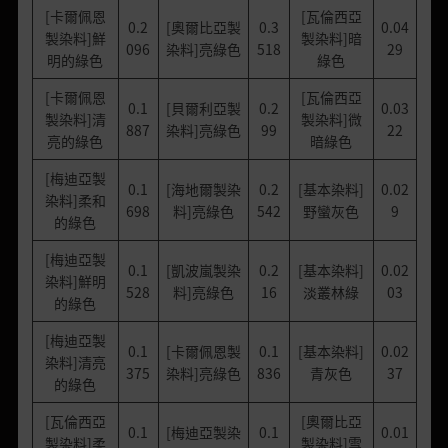
[卡爾佩恩
[瓦倫西亞
0.2
[奧爾比亞製
0.3
0.04
製染料]鮮
製染料]暗
096
染料]亮綠色
518
29
明的綠色
綠色
[卡爾佩恩
[瓦倫西亞
0.1
[貝爾利亞製
0.2
0.03
製染料]清
製染料]微
887
染料]亮綠色
99
22
亮的綠色
暗綠色
[梅迪亞製
0.1
[海地爾製染
0.2
[基本染料]
0.02
染料]柔和
698
料]亮綠色
542
野蠻灰色
9
的綠色
[梅迪亞製
0.1
[凱波嵐製染
0.2
[基本染料]
0.02
染料]鮮明
528
料]亮綠色
16
淡叢林綠
03
的綠色
[梅迪亞製
0.1
[卡爾佩恩製
0.1
[基本染料]
0.02
染料]清亮
375
染料]亮綠色
836
青灰色
37
的綠色
[瓦倫西亞
[奧爾比亞
0.1
[梅迪亞製染
0.1
0.01
製染料]柔
製染料]雪