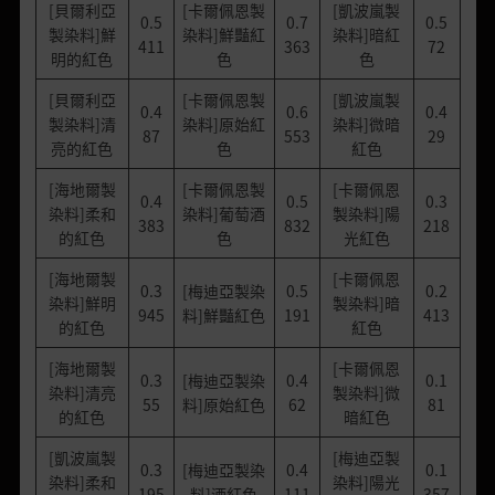
[貝爾利亞
[卡爾佩恩製
[凱波嵐製
0.5
0.7
0.5
製染料]鮮
染料]鮮豔紅
染料]暗紅
411
363
72
明的紅色
色
色
[貝爾利亞
[卡爾佩恩製
[凱波嵐製
0.4
0.6
0.4
製染料]清
染料]原始紅
染料]微暗
87
553
29
亮的紅色
色
紅色
[海地爾製
[卡爾佩恩製
[卡爾佩恩
0.4
0.5
0.3
染料]柔和
染料]葡萄酒
製染料]陽
383
832
218
的紅色
色
光紅色
[海地爾製
[卡爾佩恩
0.3
[梅迪亞製染
0.5
0.2
染料]鮮明
製染料]暗
945
料]鮮豔紅色
191
413
的紅色
紅色
[海地爾製
[卡爾佩恩
0.3
[梅迪亞製染
0.4
0.1
染料]清亮
製染料]微
55
料]原始紅色
62
81
的紅色
暗紅色
[凱波嵐製
[梅迪亞製
0.3
[梅迪亞製染
0.4
0.1
染料]柔和
染料]陽光
195
料]酒紅色
111
357