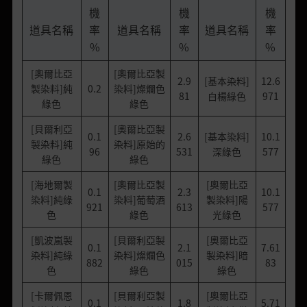
機
機
機
道具名稱
率
道具名稱
率
道具名稱
率
%
%
%
[奧爾比亞
[奧爾比亞製
2.9
[基本染料]
12.6
製染料]純
0.2
染料]燦爛色
81
白楊綠色
971
綠色
綠色
[貝爾利亞
[奧爾比亞製
0.1
2.6
[基本染料]
10.1
製染料]純
染料]原始的
96
531
深綠色
577
綠色
綠色
[海地爾製
[奧爾比亞製
[奧爾比亞
0.1
2.3
10.1
染料]純綠
染料]葡萄酒
製染料]陽
921
613
577
色
綠色
光綠色
[凱波嵐製
[貝爾利亞製
[奧爾比亞
0.1
2.1
7.61
染料]純綠
染料]燦爛色
製染料]暗
882
015
83
色
綠色
綠色
[卡爾佩恩
[貝爾利亞製
[奧爾比亞
0.1
1.8
5.71