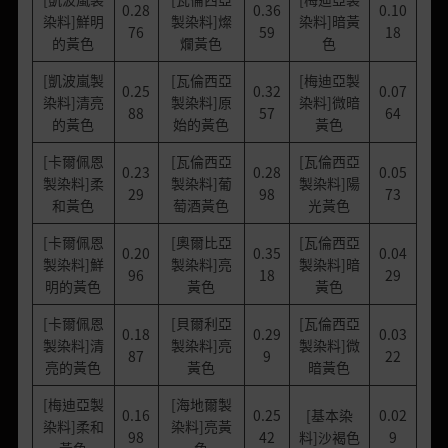
0.28
0.36
0.10
染料]鮮明
製染料]燦
染料]暗黃
76
59
18
的黃色
爛黃色
色
[凱波嵐製
[瓦倫西亞
[梅迪亞製
0.25
0.32
0.07
染料]清亮
製染料]原
染料]微暗
88
57
64
的黃色
始的黃色
黃色
[卡爾佩恩
[瓦倫西亞
[瓦倫西亞
0.23
0.28
0.05
製染料]柔
製染料]葡
製染料]陽
29
98
73
和黃色
萄酒黃色
光黃色
[卡爾佩恩
[奧爾比亞
[瓦倫西亞
0.20
0.35
0.04
製染料]鮮
製染料]亮
製染料]暗
96
18
29
明的黃色
黃色
黃色
[卡爾佩恩
[貝爾利亞
[瓦倫西亞
0.18
0.29
0.03
製染料]清
製染料]亮
製染料]微
87
9
22
亮的黃色
黃色
暗黃色
[梅迪亞製
[海地爾製
0.16
0.25
[基本染
0.02
染料]柔和
染料]亮黃
98
42
料]沙褐色
9
黃色
色