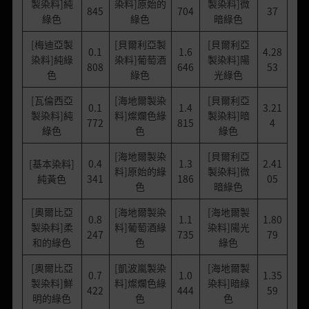
製染料]純
染料]原始的
製染料]微
845
704
37
綠色
綠色
暗綠色
[梅迪亞製
[貝爾利亞製
[貝爾利亞
0.1
1.6
4.28
染料]純綠
染料]葡萄酒
製染料]陽
808
646
53
色
綠色
光綠色
[瓦倫西亞
[海地爾製染
[貝爾利亞
0.1
1.4
3.21
製染料]純
料]燦爛色綠
製染料]暗
772
815
4
綠色
色
綠色
[海地爾製染
[貝爾利亞
[基本染料]
0.4
1.3
2.41
料]原始的綠
製染料]微
純黃色
341
186
05
色
暗綠色
[奧爾比亞
[海地爾製染
[海地爾製
0.8
1.1
1.80
製染料]柔
料]葡萄酒綠
染料]陽光
247
735
79
和的綠色
色
綠色
[奧爾比亞
[凱波嵐製染
[海地爾製
0.7
1.0
1.35
製染料]鮮
料]燦爛色綠
染料]暗綠
422
444
59
明的綠色
色
色