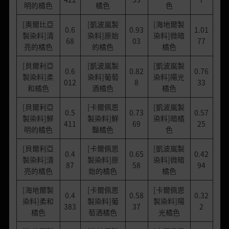
明的橘色
橘色
色
[奧爾比亞
[凱波嵐製
[海地爾製
0.6
0.93
1.01
製染料]清
染料]原始
染料]微暗
68
03
77
亮的橘色
的橘色
橘色
[貝爾利亞
[凱波嵐製
[凱波嵐製
0.6
0.82
0.76
製染料]柔
染料]葡萄
染料]陽光
012
8
33
和橘色
酒橘色
橘色
[貝爾利亞
[卡爾佩恩
[凱波嵐製
0.5
0.73
0.57
製染料]鮮
製染料]鮮
染料]暗橘
411
69
25
明的橘色
豔橘色
色
[貝爾利亞
[卡爾佩恩
[凱波嵐製
0.4
0.65
0.42
製染料]清
製染料]原
染料]微暗
87
58
94
亮的橘色
始的橘色
橘色
[海地爾製
[卡爾佩恩
[卡爾佩恩
0.4
0.58
0.32
染料]柔和
製染料]葡
製染料]陽
383
37
2
橘色
萄酒橘色
光橘色