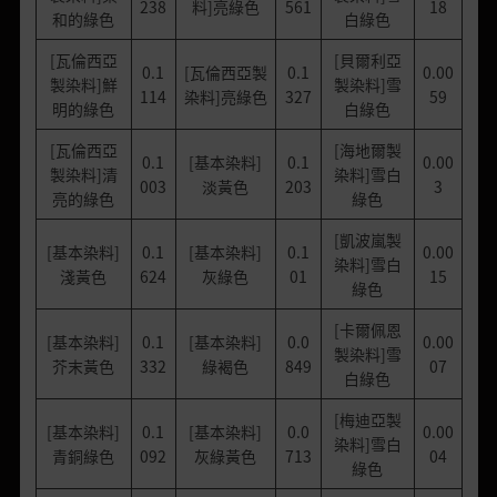
238
料]亮綠色
561
18
和的綠色
白綠色
[瓦倫西亞
[貝爾利亞
0.1
[瓦倫西亞製
0.1
0.00
製染料]鮮
製染料]雪
114
染料]亮綠色
327
59
明的綠色
白綠色
[瓦倫西亞
[海地爾製
0.1
[基本染料]
0.1
0.00
製染料]清
染料]雪白
003
淡黃色
203
3
亮的綠色
綠色
[凱波嵐製
[基本染料]
0.1
[基本染料]
0.1
0.00
染料]雪白
淺黃色
624
灰綠色
01
15
綠色
[卡爾佩恩
[基本染料]
0.1
[基本染料]
0.0
0.00
製染料]雪
芥末黃色
332
綠褐色
849
07
白綠色
[梅迪亞製
[基本染料]
0.1
[基本染料]
0.0
0.00
染料]雪白
青銅綠色
092
灰綠黃色
713
04
綠色