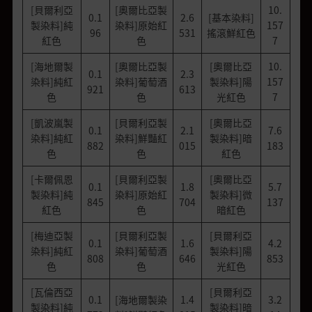
[貝爾利亞
[奧爾比亞製
10.
0.1
2.6
[基本染料]
製染料]純
染料]原始紅
157
96
531
搖滾鮮紅色
紅色
色
7
[海地爾製
[奧爾比亞製
[奧爾比亞
10.
0.1
2.3
染料]純紅
染料]葡萄酒
製染料]陽
157
921
613
色
色
光紅色
7
[凱波嵐製
[貝爾利亞製
[奧爾比亞
0.1
2.1
7.6
染料]純紅
染料]鮮豔紅
製染料]暗
882
015
183
色
色
紅色
[卡爾佩恩
[貝爾利亞製
[奧爾比亞
0.1
1.8
5.7
製染料]純
染料]原始紅
製染料]微
845
704
137
紅色
色
暗紅色
[梅迪亞製
[貝爾利亞製
[貝爾利亞
0.1
1.6
4.2
染料]純紅
染料]葡萄酒
製染料]陽
808
646
853
色
色
光紅色
[瓦倫西亞
[貝爾利亞
0.1
[海地爾製染
1.4
3.2
製染料]純
製染料]暗