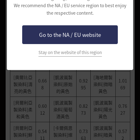
[海地爾製
[貝爾利亞
[基本染料]
0.43
1.31
2.41
We recommend the NA / EU service region to best enjoy
染料]原始
製染料]微
深橘色
41
86
05
the respective content.
的黃色
暗黃色
[奧爾比亞
[海地爾製
[海地爾製
0.82
1.17
1.80
製染料]柔
染料]葡萄
染料]陽光
Go to the NA / EU website
47
35
79
和黃色
酒黃色
黃色
[奧爾比亞
[凱波嵐製
[海地爾製
Stay on the website of this region
0.74
1.04
1.35
製染料]鮮
染料]燦爛
染料]暗黃
22
44
59
明的黃色
黃色
色
[奧爾比亞
[凱波嵐製
[海地爾製
0.66
0.92
1.01
製染料]清
染料]原始
染料]微暗
8
95
69
亮的黃色
的黃色
黃色
[貝爾利亞
[凱波嵐製
[凱波嵐製
0.60
0.82
0.76
製染料]柔
染料]葡萄
染料]陽光
12
73
27
和黃色
酒黃色
黃色
[貝爾利亞
[卡爾佩恩
[凱波嵐製
0.54
0.73
0.57
製染料]鮮
製染料]燦
染料]暗黃
11
63
2