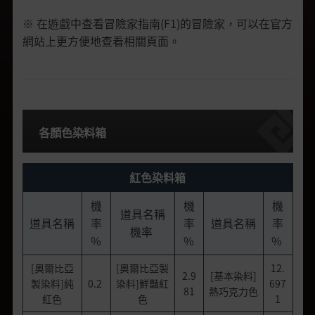
※ 在遊戲中查看冒險家指南(F1)的冒險家，可以在官方
網站上更方便地查看相關頁面。
各顏色染料箱
紅色染料箱
機
機
機
道具名稱
道具名稱
率
率
道具名稱
率
機率
%
%
%
[奧爾比亞
[奧爾比亞製
12.
2.9
[基本染料]
製染料]純
0.2
染料]鮮豔紅
697
81
熱巧克力色
紅色
色
1