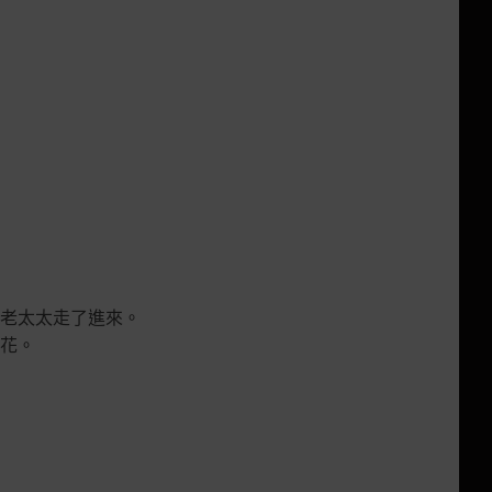
的老太太走了進來。
花。