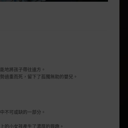
能地將孩子帶往遠方。
勢過重而死，留下了孤獨無助的嬰兒。
中不可或缺的一部分。
上的小女孩產生了濃厚的興趣。