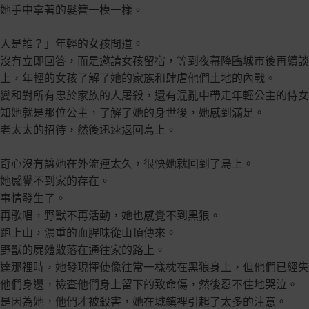
她手中拿著的髮簪一模一樣。
人是誰？」年輕的女孩問道。
沒有立即回答，而是邀請女孩留宿，等到夜幕降臨城市後再續談
上，年輕的女孩了解了她的家族和肆虐他們土地的內戰。
變和對所有忠於家族的人屠殺，還有混亂中帶走年輕公主的侍女
知她就是那位公主，了解了她的身世後，她感到滿足。
老太太的招待，然後迅速返回島上。
奇心沒有讓她在外流連太久，很快她就回到了島上。
她感覺不到家的存在。
事情發生了。
再歌唱，野獸不再活動，她也感覺不到黑狼。
跑上山，濃重的血腥味從山頂傳來。
野獸的屍體散落在通往家的路上。
達那裡時，她發現揮使像往常一樣枕在黑狼身上，但他們已經失
他們身邊，檢查他們身上留下的致命傷，然後忍不住地哭泣。
是因為她，他們才被殺害，她在城鎮裡引起了太多的注意。