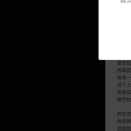
We re
她把船
冒險日記書櫃
她需要
當槳無
道具獲得機率增加道具
遊戲資料(進階)
◈ 覺
世界王能量碎片系統
當她抵
卡普拉斯的石頭
放眼望
製作寶物道具
她唯一
成千上
九世代幻想馬
她被這
夢境幻想馬(夢境馬)
雖然她
5世代寵物訓練
她在世
Abyss One：馬各努斯
每個城
提升能力值(攻擊力/防禦力等)
通過旅