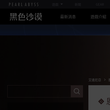
納勒錫蘭裝備
遊戲
新聞
GEAR
圖巴拉裝備
最新消息
遊戲介紹
拉布雷斯卡的頭盔
亞特魯的鞋子
卡拉札德飾品
艾達尼亞
艾達納的防具
艾達納的王位
艾達尼亞
艾達尼亞頭目討伐
請
輸
祖爾戴茵的領域
入
關
露瑟卡的領域
鍵