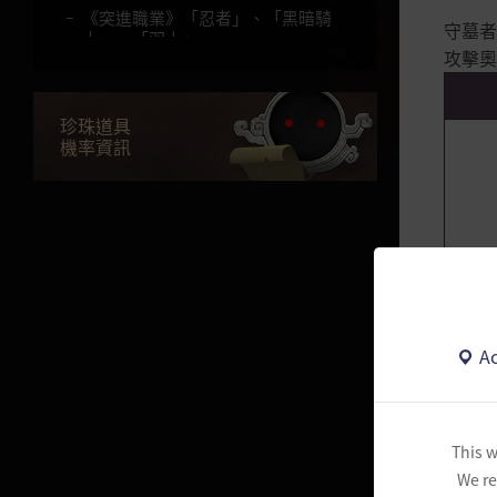
《突進職業》「忍者」、「黑暗騎
守墓者
士」、「羽士」
攻擊奧
《猛攻職業》「武士」、「巫
師」、「哈薩辛」
珍珠道具
《守護職業》「莎亦」、「守護
機率資訊
者」、「妲卡尼亞」
《突進職業》「決鬥家」、「女鬥
神」、「悟空」
《猛攻職業》「巡林者」、「珂賽
爾」、「神槍手」
《守護職業》「諾娃」、「智者」
《突進職業》「大賢者」、「道
Ac
士」
《突進職業》「女巫」、「蘭」
※
《猛攻、守護職業》「魅狐」、
This w
「智者」
We re