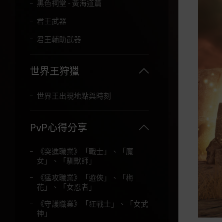
黑色祠堂 - 黃海道篇
君王武器
君王輔助武器
世界王狩獵
世界王出現地點與時刻
PvP心得分享
《突進職業》「戰士」、「魔
女」、「馴獸師」
《猛攻職業》「遊俠」、「梅
花」、「女忍者」
《守護職業》「狂戰士」、「女武
神」