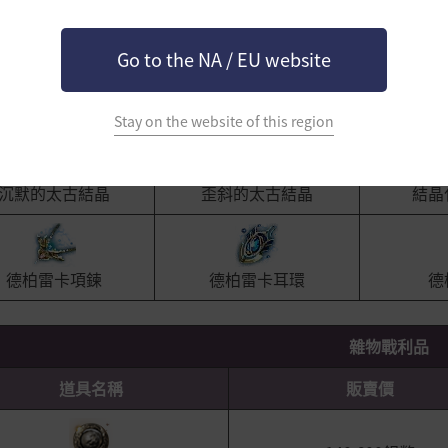
主要戰利品
Go to the NA / EU website
真幽暗破滅水晶
真破滅結晶
沉
Stay on the website of this region
沉默的太古結晶
歪斜的太古結晶
結晶
德柏雷卡項鍊
德柏雷卡耳環
德
雜物戰利品
道具名稱
販賣價