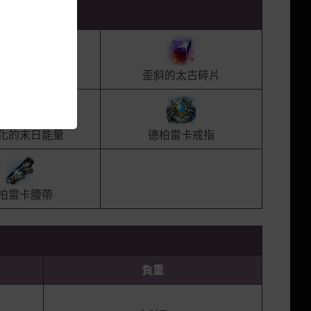
默的太古碎片
歪斜的太古碎片
化的末日能量
德柏雷卡戒指
柏雷卡腰帶
負重