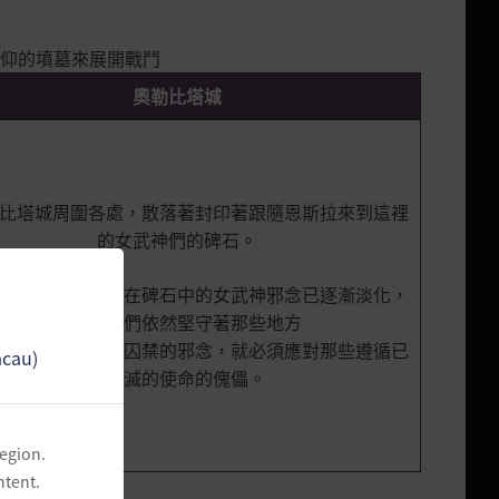
仰的墳墓來展開戰鬥
奧勒比塔城
比塔城周圍各處，散落著封印著跟隨恩斯拉來到這裡
的女武神們的碑石。
長的歲月，封印在碑石中的女武神邪念已逐漸淡化，
但守墓者們依然堅守著那些地方
破碑石，解放被囚禁的邪念，就必須應對那些遵循已
acau)
經破滅的使命的傀儡。
region.
ntent.