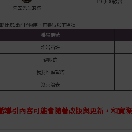
140,600銀幣
失去光芒的核
勒比塔城的怪物時，可獲得以下稱號
獲得稱號
堆岩石塔
耀眼的
我要堆願望塔
滾來滾去
遊戲導引內容可能會隨著改版與更新，和實