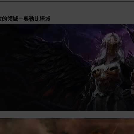
拉的領域－奧勒比塔城