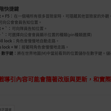
進階快捷鍵
t + F5
：
在一個場所有很多冒險家時，可隱藏其他冒險家的外觀
可向公會會員告知位置。
t + `
：
可向隊員告知位置。
+ `
：
可
選擇向公會會員顯示位置的種類(
pin種類
選擇)
ll lock
：
角色會慢慢地自動走路。
 lock + W
：
按著時角色會慢慢地走路。
+
數字鍵：
將在世界地圖
(M)
中當前看到的位置儲存在數字鍵。儲
遊戲導引內容可能會隨著改版與更新，和實
修正請求