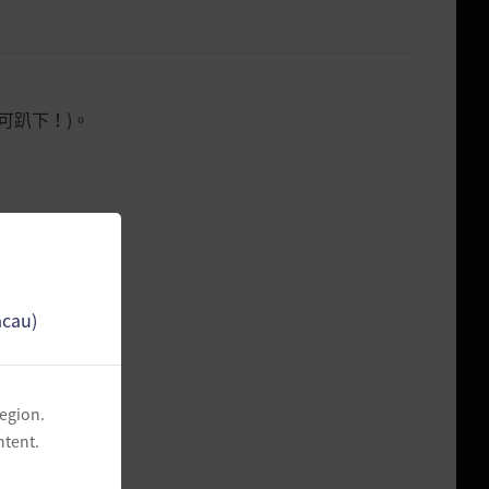
可趴下！)。
acau)
region.
ntent.