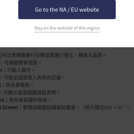
[郵件]可確認黑色沙漠發送給冒險家的道具、通知事項。
Go to the NA / EU website
[好友]可追加好友或是可與已結為好友的冒險家互相傳送訊息。
[世界地圖]可確認黑色沙漠世界的世界地圖。
Stay on the website of this region
可叫出黑精靈進行任務或是進行強化、鑲嵌水晶等。
：
可開啟選單視窗。
r
：
可輸入聊天。
：
可取出或是放入角色的武器。
t
：
角色會衝刺。
：
可顯示或是隱藏滑鼠游標。
ce
：
角色會跳躍的很高。
t Screen
：
會透過截圖拍攝當前畫面。（照片模式
Ctrl + U
）。