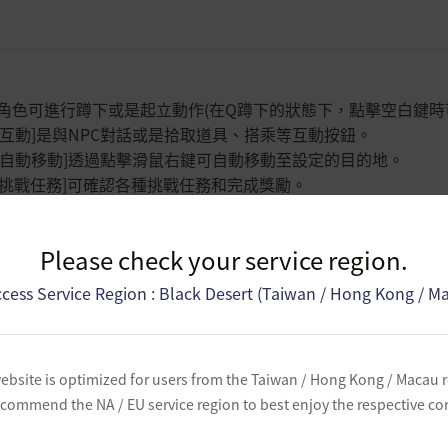
角色可進行蹲下或是起立動作(在
Q
蹲下的狀態下，點擊空白鍵時
[互動]是與
NPC
對話或是拾取道具、搭乘等互動按鈕。
[自動移動]透過點擊滑鼠右鍵可自動移動至設定的目的地。
[挑戰任務]可確認各種挑戰任務和完成獎勵。
[煉金石]如有裝置道具，則可開啟或關閉煉金石增益效果。
[背包]可確認角色的背包和裝置裝備。
Please check your service region.
[任務]可一眼確認各種任務。
[我的資訊]可確認角色的戰鬥、生活資訊和稱號等。
cess Service Region : Black Desert (Taiwan / Hong Kong / M
[公會]可確認公會目錄及所屬的公會資訊。
[知識]可確認冒險家的家門獲得的知識。
[染色]可進行服裝及坐騎等的染色。
ebsite is optimized for users from the Taiwan / Hong Kong / Macau 
[技能]可學習角色技能或是確認技能資訊。
commend the NA / EU service region to best enjoy the respective co
[加工] 可用砍柴、曬乾、加熱等各種方式加工道具。
[緊急迴避]危險的絕佳瞬間可緊急迴避。