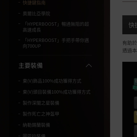
字
快捷鍵指南
。
奧爾比亞學院
快
「HYPERBOOST」暢通無阻的超
高速成長
「HYPERBOOST」手把手帶你邁
有助於
向700UP
透過本
主要裝備
東(V)飾品100%成功獲得方式
東(V)頭目裝備100%成功獲得方式
製作深闇之星裝備
製作死亡之神盔甲
納勒錫蘭裝備
圖巴拉裝備