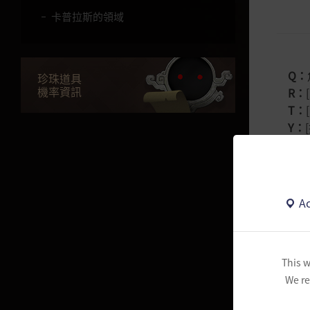
卡普拉斯的領域
文物 / 光明石
Q
：
珍珠道具
機率資訊
R
：
文物 / 光明石
T
：
光明石組合條件與效果
Y
：
U
：
I
：
晨曦之國
O
：
P
：
黑色祠堂 - 東海道篇
Ac
G
：
旦之手套
H
：
J
：
晨曦之國主線任務
This w
K
：
黑色祠堂 - 黃海道篇
We re
L
：
V
：
君王武器