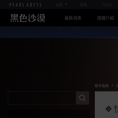
遊戲
新聞
GEAR
季節裝備指南
最新消息
遊戲介紹
變更季節角色指南
季節伺服器畢業指南
季節伺服器FAQ
季節伺服器專屬內容
新手指南
新手基本指南
新手指南
打怪指南
請
裝備提升指南
輸
入
首次來到黑色沙漠？新手必讀指南
關
A to Z
鍵