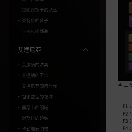
拉布雷斯卡的頭盔
亞特魯的鞋子
卡拉札德飾品
艾達尼亞
艾達納的防具
艾達納的王位
▲ 上
艾達尼亞頭目討伐
祖爾戴茵的領域
F1
露瑟卡的領域
F2
恩斯拉的領域
F3
F4
卡勒堤安領域