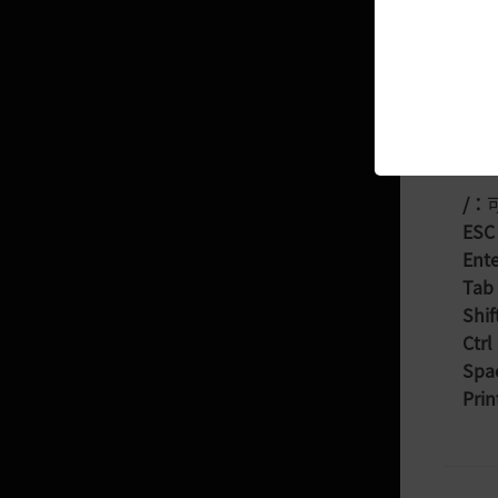
B
：
君王輔助武器
N
：
M
：
世界王狩獵
世界王出現地點與時刻
/
：
PvP心得分享
ESC
Ente
《突進職業》「戰士」、「魔
Tab
女」、「馴獸師」
Shif
《猛攻職業》「遊俠」、「梅
Ctrl
花」、「女忍者」
Spa
《守護職業》「狂戰士」、「女武
Prin
神」
《突進職業》「忍者」、「黑暗騎
士」、「羽士」