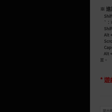
《猛攻職業》「武士」、「巫
師」、「哈薩辛」
※ 
Shif
《守護職業》「莎亦」、「守護
者」、「妲卡尼亞」
`
：
Shif
《突進職業》「決鬥家」、「女鬥
神」、「悟空」
Alt 
Scro
《猛攻職業》「巡林者」、「珂賽
Caps
爾」、「神槍手」
Alt 
《守護職業》「諾娃」、「智者」
置。
《突進職業》「大賢者」、「道
士」
* 
《突進職業》「女巫」、「蘭」
《猛攻、守護職業》「魅狐」、
「智者」
遊戲基本功能介紹
提出