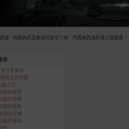
西溫 : 約路納奇亞是協同型地下城，阿圖納西溫的第三個堡壘。
錄表
難度及注意事項
約路納奇亞的地區
 約路之爪
2 約路的疑問
3 約路的脊椎
4 約路的鬃毛
5 約路的牙齒
6 約路的搖籃
 其他