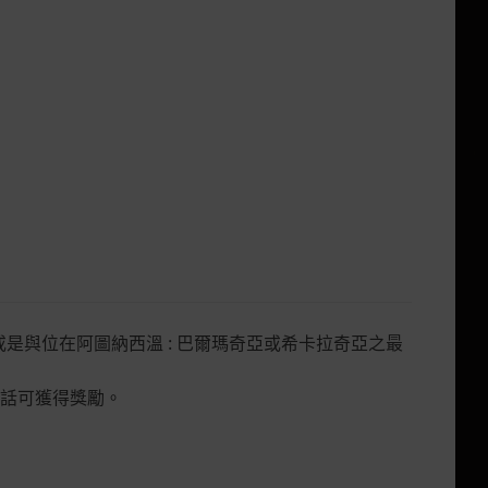
或是與位在阿圖納西溫 : 巴爾瑪奇亞或希卡拉奇亞之最
話可獲得獎勵。