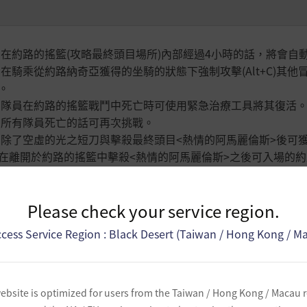
 在
約路的搖籃(攻略最終頭目場所)內部經過4小時的話，將會自
 在騎乘從約路納奇亞獲得的坐騎的狀態下強制攻擊(Alt+C)
。
 隊員在
約路的搖籃戰鬥中死亡時可使用
緊急治療工具將其
復活
 所有隊員死亡的話可再次挑戰。
 除了空虛的光之短刀與擊殺最終頭目<熱情的阿馬麗倫斯>後可
在離開於約路的搖籃中擊殺<熱情的阿馬麗倫斯>之後可入場的
 在阿圖納西溫內容中的死亡懲罰如下。
Please check your service region.
約路的搖籃除外之所有區域
cess Service Region : Black Desert (Taiwan / Hong Kong / M
約路的搖籃(最終頭目戰鬥)
ebsite is optimized for users from the Taiwan / Hong Kong / Macau 