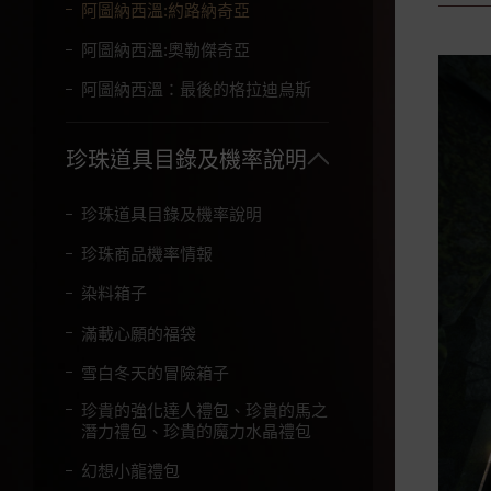
字
阿圖納西溫:約路納奇亞
。
阿圖納西溫:奧勒傑奇亞
阿圖納西溫：最後的格拉迪烏斯
珍珠道具目錄及機率說明
珍珠道具目錄及機率說明
珍珠商品機率情報
染料箱子
滿載心願的福袋
雪白冬天的冒險箱子
珍貴的強化達人禮包、珍貴的馬之
潛力禮包、珍貴的魔力水晶禮包
幻想小龍禮包