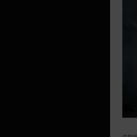
超越的經典強化箱子
甜蜜的經典強化箱子
終極的經典強化箱子
夏卡魯的晶瑩箱子
被遺忘的古代寶物箱子
晶瑩的經典強化箱子
神秘的抽獎機
燦爛紋樣的寶物箱子
神秘的寶物箱子
鐵匠的神秘箱子
金色寶貨箱子
夢想的幻想蝴蝶箱子
這是因