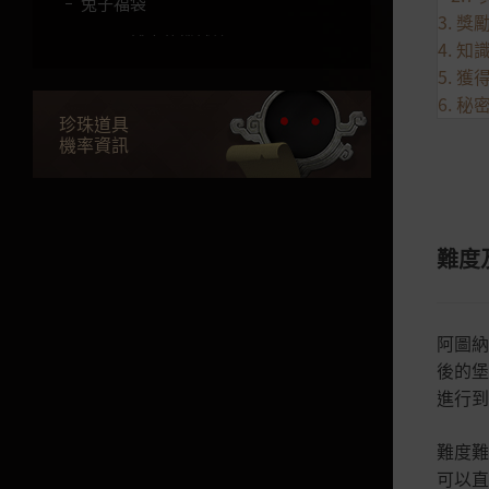
兔子福袋
3. 獎
馬羅尼博士的機械箱子
4. 
5. 獲
珍貴的寵物箱子
6. 
奇異冒險包
珍珠道具
機率資訊
亮晶晶的寶物箱
華麗的冒險箱子
燦爛的命運箱子
難度
寒冬的冒險箱子
黑色星期五禮包
阿圖納
青龍福袋
後的堡
進行到
晶瑩的冒險包
晶瑩的黃金箱子
難度難
神奇的冒險箱子
可以直