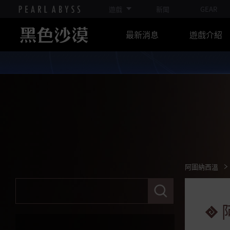
瀏覽所有海底遺跡的狩獵區
遊戲
新聞
GEAR
最新消息
遊戲介紹
奧迪爾利塔地區
瀏覽所有奧迪爾利塔的狩獵區
刺樹叢
屯克塔
奧倫的峽谷
念頭之墓
阿圖納西溫
阿圖納西溫
請
輸
阿圖納西溫:巴爾瑪奇亞
入
關
阿圖納西溫:希卡拉奇亞
鍵