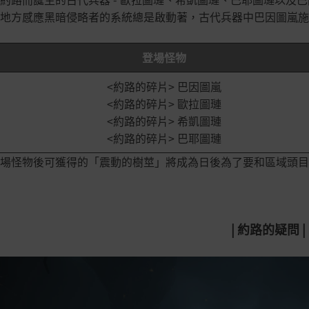
地方感應黑暗侵略者的系統總是啟動著，古代兵器中巴因圖嵐施
登場怪物
<
約路的碎片> 巴因圖嵐
<約路的碎片> 歐拉圖璉
<約路的碎片> 希凱圖璉
<約路的碎片> 巴耶圖璉
場怪物後可獲得的「震動的樹莖」將成為日後為了要和區域頭目
|
約路的疑問 |