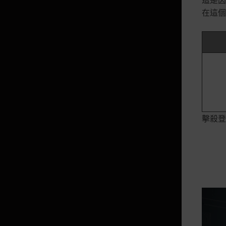
英雄的恩寵箱子
在這個
鐵匠的工坊箱子
機率型道具目錄及機率說
明
勞工升級機率
封印的妖精翅膀機率
擊殺登
沙漠/永冬之山疾病發生機率
覺醒幻想馬時各種類出現機率
登記寵物時主要技能習得機率
高級知識獲得機率
黑精靈通行證 / 精選福利通行證
獲得妖精技能 / 妖精升級機率