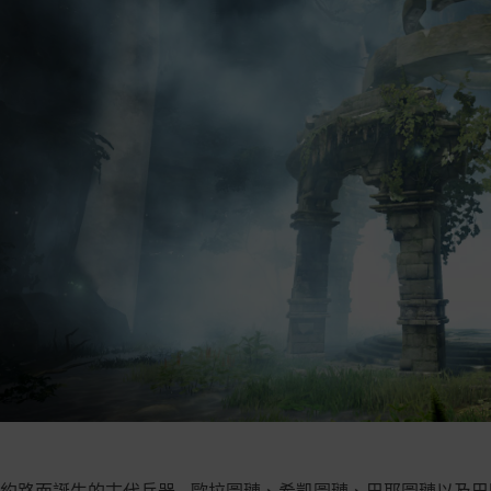
約路而誕生的古代兵器 - 歐拉圖璉、希凱圖璉、巴耶圖璉以及