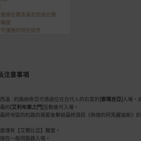
勵
知識復原任務及最初完成任務
得稱號
秘密守護團的特別信件
及注意事項
西溫 : 約路納奇亞可透過位在古代人的石室的
[索瑪吉亞
]
入場，
壘的
[艾利布萊之門]
互動後可入場。
最終地區的約路的搖籃後擊殺最終頭目《熱情的阿馬麗倫斯》
的
度僅有【艾爾比亞】難度。
接在一般伺服器入場。