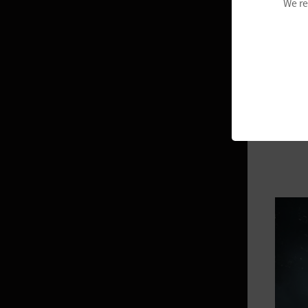
We re
鐵匠的閃亮箱子
晶瑩的月光包
約路
紅包袋
承載溫暖心意的紅包
甜蜜情人節心動包
心動禮物箱子
閃亮的旅程包
閃亮的月光祝福箱子、晶瑩的月光
祝福箱子、燦爛的月光祝福箱子
耀眼的星光包
殘月祝福箱子
蘊含波浪的寶物箱子
珍貴的冒險包