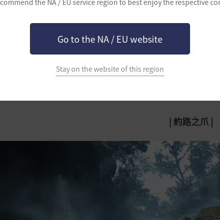
commend the NA / EU service region to best enjoy the respective co
納奇亞的地區
Go to the NA / EU website
Stay on the website of this region
|
約路之爪 |