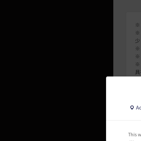
晶瑩的克羅恩石包
耀眼的冒險箱子
※
跳躍的服裝箱子
※
少
活動每月里程箱子
※
華麗的冒險包
※
※
模模糊糊夏卡魯箱子
具
特別的冒險實習箱子
※
閃亮的強化福袋
可疑冒險包
Ac
燦爛的經典強化箱子
模模糊糊南瓜箱子/命運的南瓜箱
子
This w
黑色神秘禮包