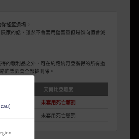
動從搖籃退場。
其他冒險家的話，雖然不會套用傷害量但是傾向值會減
。
獲得的戰利品之外，可在約路納奇亞獲得的所有道
約路的樂園會全部被刪除。
艾爾比亞難度
未套用死亡懲罰
acau)
未套用死亡懲罰
region.