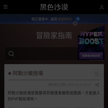
全
部
現正優惠中 : 最高
折扣90%
選
單
冒險家指南
請
輸
入
關
鍵
字
阿勒沙競技場
。
最近修正日期 : 2026.05.18 18:17
分享
阿勒沙競技場是需要得到營運者權限或邀請，才能進入
的PVP競技場地。