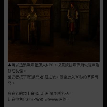
▲
可以透過戰場營運人NPC，採買競技場專用恢復劑及
修理裝備。
營運者按下[遊戲開始]鈕之後，就會進入30秒的準備時
間。
參賽者的頭上會顯示出所屬團隊名稱。
比賽中角色的HP會顯示在畫面左側。