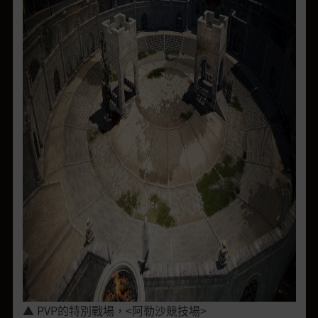
▲ PVP的特別戰場，<阿勒沙競技場>