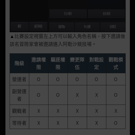
比賽設定視窗左上方可以輸入角色名稱，按下邀請後
▲
該名冒險家會被邀請進入阿勒沙競技場。
邀請權
驅逐權
變更隊
對戰設
觀戰模
階級
限
限
伍
定
式
營運者
O
O
O
O
O
副營運
O
O
X
X
O
者
觀戰者
X
X
X
X
X
等待者
X
X
X
X
O