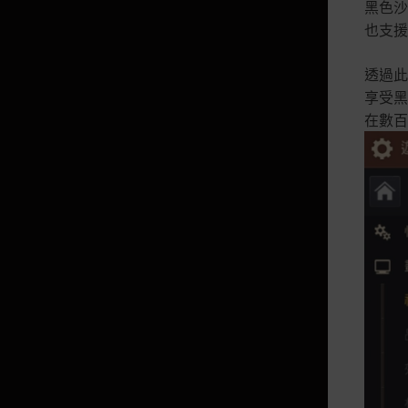
黑色沙
羽士 & 魅狐的故事
也支援
透過此
遊戲資料(基礎)
享受黑
在數百
領域排名
小地圖
世界地圖
知識
克里富武器
游泳、潛水
我的資訊
裝備
初級導覽