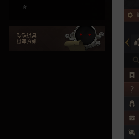
蘭
巡林者
莎亦
珍珠道具
守護者
機率資訊
哈薩辛
諾娃
大賢者
珂賽爾
妲卡尼亞
職業相性
各職業攻擊型態與群組
職業故事