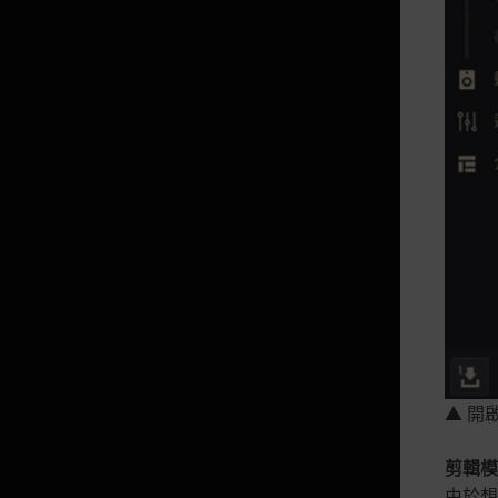
遊戲導覽
貢獻度
黑精靈
中級導覽
背包
雅勒
高級導覽
能量
能量高級篇
親密度
▲ 開
任務
修理
剪輯模
由於想
據點