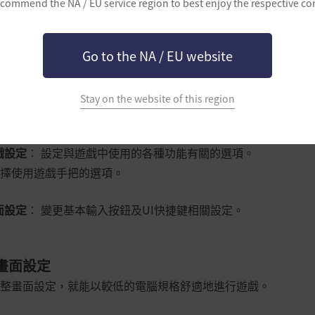
commend the NA / EU service region to best enjoy the respective co
面設定
： 設定與圖像有關的各種選項。
Go to the NA / EU website
腦配備設定畫面，即可享受最佳化的遊戲環境。
音設定
： 設定與聲音有關的各種選項。
Stay on the website of this region
特定聲音及調整音量。
戲設定
： 設定與遊戲中使用的各種功能有關的選項。
擇使用遊戲手把的選項。
面設定
： 變更基本輸入按鈕及
UI快捷鍵
相關設定。
畫面設定
整畫面設定，就能以較低的電腦規格舒適地進行遊戲。