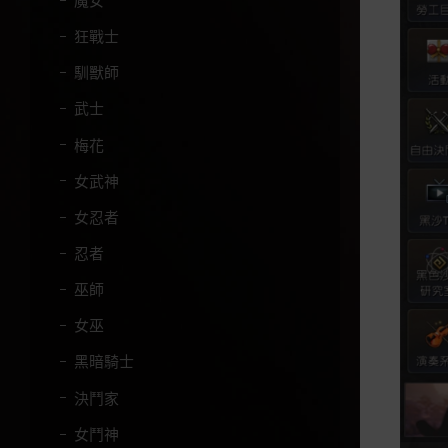
狂戰士
馴獸師
武士
梅花
女武神
女忍者
忍者
巫師
女巫
黑暗騎士
決鬥家
女鬥神