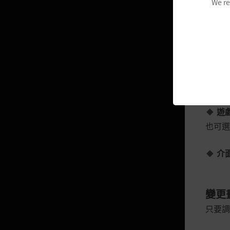
We re
黑暗騎士的故事
畫
決鬥家的故事
配合電
女鬥神的故事
聲
蘭的故事
可開關
巡林者的故事
莎亦的故事
遊
也可選
守護者的故事
哈薩辛的故事
介
諾娃的故事
大賢者的故事
變更
珂賽爾的故事
只要調
妲卡尼亞的故事