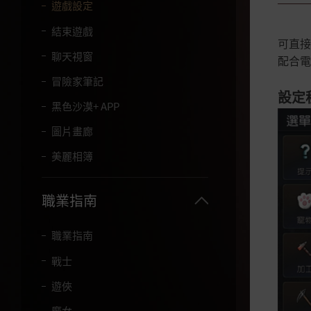
字
遊戲設定
。
結束遊戲
可直接
聊天視窗
配合
冒險家筆記
設定
黑色沙漠+ APP
圖片畫廊
美麗相簿
職業指南
職業指南
戰士
遊俠
魔女