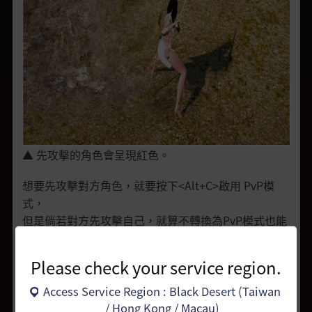
▲ 先攻擊的角色會呈現紅色。
想要先攻擊對方角色，就要按下<Alt+C>啟用 PvP模
式，
但是倘若對方先攻擊自己，就算不轉換為PvP模式也能
攻擊。
Please check your service region.
另外，攻擊者在先攻擊的狀態下被反擊的話，就會視為
是PVP。
Access Service Region : Black Desert (Taiwan
相關的內容在死亡懲罰-混沌傾向中能夠確認。
/ Hong Kong / Macau)