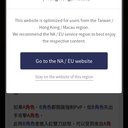
傾向值為家門共用
傾向下降時家門內所有角色的傾向會減少
This website is optimized for users from the Taiwan /
Hong Kong / Macau region.
We recommend the NA / EU service region to best enjoy
在所有角色都是正傾向值的情況下：
the respective content.
A角色
只是開啟強制PvP(Alt+C)，但沒有對其他角
色發動攻擊，此時
B角色
、
C角色
不能直接攻擊
A角
Go to the NA / EU website
色
；
直到
A角色
主動攻擊
B角色
，角色名稱旁邊出現紅
Stay on the website of this region
色雙刀圖案，
B角色
、
C角色
才能夠直接攻擊到
A角
色
。
如果
A角色
、
B角色
都開啟強制PvP，但
B角色
先出
手攻擊
A角色
，
此時
B角色
會進入紅雙刀狀態，可以受到來自
A角