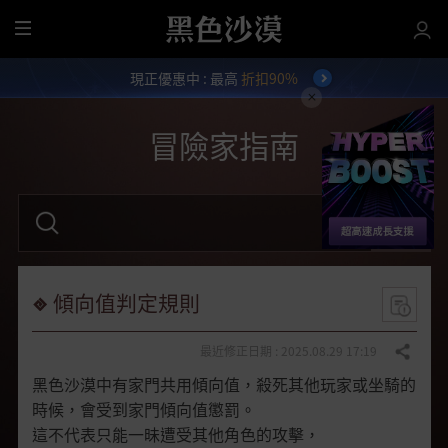
全
部
現正優惠中 : 最高
折扣90%
選
單
冒險家指南
請
輸
入
關
鍵
字
傾向值判定規則
。
最近修正日期 : 2025.08.29 17:19
分享
黑色沙漠中有家門共用傾向值，殺死其他玩家或坐騎的
時候，會受到家門傾向值懲罰。
這不代表只能一昧遭受其他角色的攻擊，