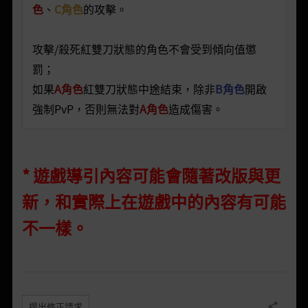
色
、
C角色
的攻擊。
攻擊/殺死紅雙刀狀態的角色不會受到傾向值懲
罰；
如果
A角色
紅雙刀狀態中途結束，除非
B角色
開啟
強制PvP，否則無法對
A角色
造成傷害。
* 遊戲導引內容可能會隨著改版與更
新，和實際上在遊戲中的內容有可能
不一樣。
提出修正請求