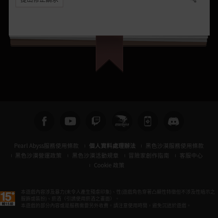
分享
Pearl Abyss服務使用條款
個人資料處理辦法
黑色沙漠服務使用條款
黑色沙漠營運政策
黑色沙漠活動規章
冒險家創作指南
客服中心
Cookie 政策
本遊戲內容涉及暴力(未令人產生殘虐印象)、性(遊戲角色穿著凸顯性特徵但不涉及性暗示之
服飾或裝扮)、菸酒（引誘使用菸酒之畫面）。
本遊戲的部分內容或是服務需要另外收費。請注意使用時間，避免沉迷於遊戲。