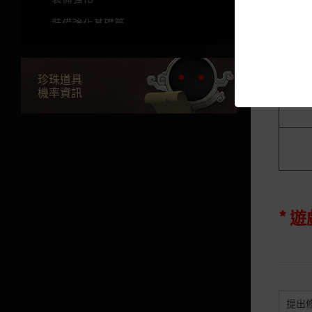
裝備強化基礎篇
增加強化成功機率
保護裝備強化(克羅恩石)
珍珠道具
機率資訊
恢復最大耐久度
[活動]微弱的吞噬黑暗的起源強化
機率增加指南
艾爾比亞的領域
* 
卡爾佩恩艾爾比亞的領域
賽林迪亞艾爾比亞的領域
卡爾佩恩地區
提出