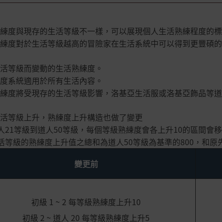
練度與現存的生活等級不一樣，可以展現個人生活熟練程度的標
練度對於生活等級越高的冒險家在生活系統中可以得到更豐碩的
活等級而變動的生活熟練度。
度系統適用於所有生活內容。
練度將受現存的生活等級影響，洛基亞生活服或洛基亞飾品等道
活等級上升，熟練度上升構造也做了變更
道人21等級到道人50等級，每個等級熟練度會各上升10的區間會移動到
生活等級的熟練度上升值之總和為道人50等級為基準的800，和原
變更前
初級 1 ~ 2 每等級熟練度上升10
初級 2 ~ 道人 20 每等級熟練度上升5