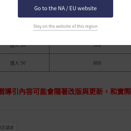
Go to the NA / EU website
名匠 1
255
Stay on the website of this region
道人 1
405
道人 20
500
道人 50
800
遊戲導引內容可能會隨著改版與更新，和實
修正請求