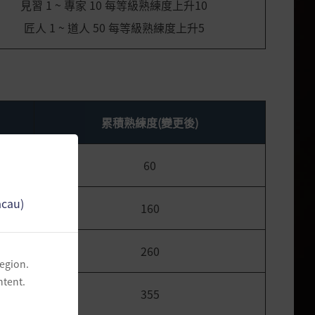
見習 1 ~ 專家 10 每等級熟練度上升10
匠人 1 ~ 道人 50 每等級熟練度上升5
累積熟練度(變更後)
60
acau)
160
260
region.
ntent.
355