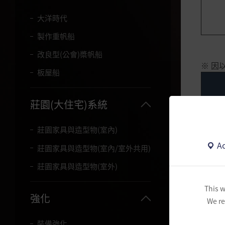
大洋時代
製作重帆船
改良型(公會)槳帆船
※ 因
板屋船
莊園(大住宅)系統
莊園家具與造型物(室內)
Ac
莊園家具與造型物(室內/室外共用)
莊園家具與造型物(室外)
This w
強化
We re
裝備強化