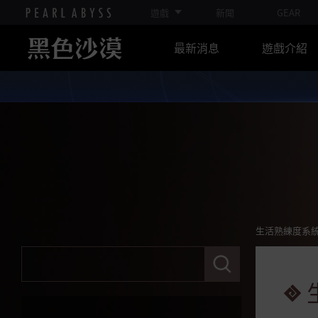
勞工
遊戲
新聞
GEAR
料理
最新消息
遊戲介紹
煉金
煉金高級導引
馴養
採集
狩獵
耕種
殘月格朗弗利賽馬
生活熟練度系
王室工坊
請
輸
入
生活熟練度系統
關
鍵