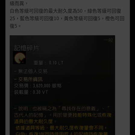
級而異，
白色等級可回復的最大耐久度為50，綠色等級可回復
25，藍色等級可回復10，黃色等級可回復5，橙色可回
復5。