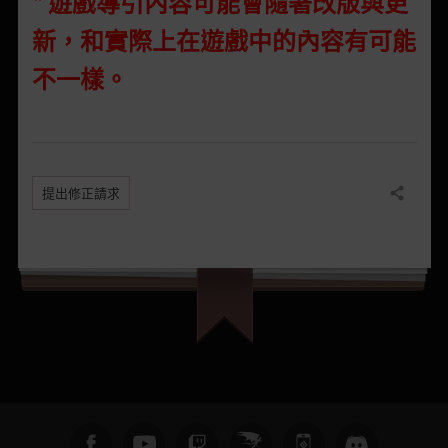
* 遊戲導引內容可能會隨著改版與更
新，和實際上在遊戲中的內容有可能
不一樣。
提出修正請求
分享