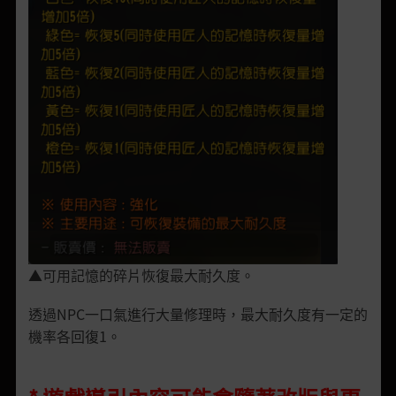
▲可用記憶的碎片恢復最大耐久度。
透過NPC一口氣進行大量修理時，最大耐久度有一定的
機率各回復1。