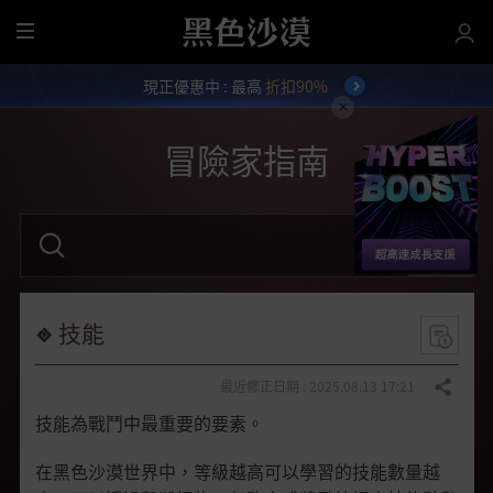
全
部
現正優惠中 : 最高
折扣90%
選
單
冒險家指南
請
輸
入
關
鍵
字
技能
。
最近修正日期 : 2025.08.13 17:21
分享
技能為戰鬥中最重要的要素。
在黑色沙漠世界中，等級越高可以學習的技能數量越