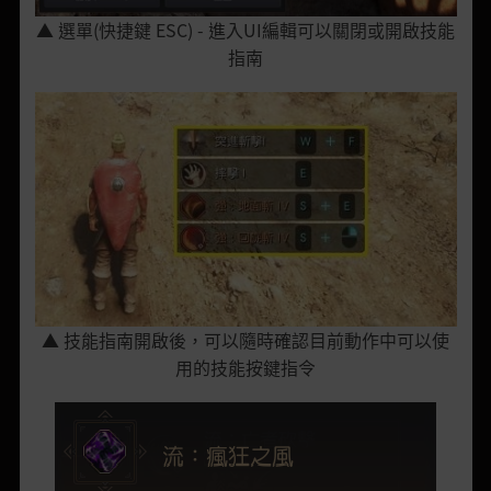
▲
選單
(
快捷
鍵
ESC) -
進入
UI
編輯
可以關閉或開啟技能
指南
▲
技能指南開啟後，可以隨時確認目前動作中可以使
用的技能
按鍵指令