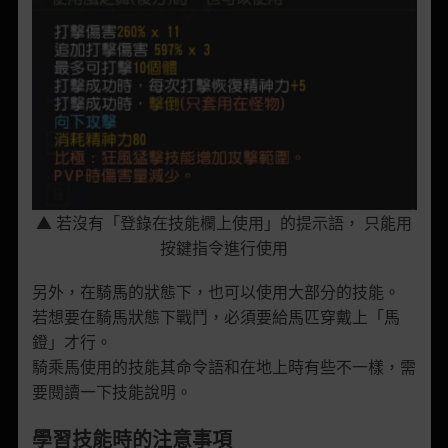
▲
若沒有
「
登錄在技能欄上使用
」
的提示語
，
只
能用
按鍵
指令進行使用
另外，在騎馬的狀態下，也可以使用大部分的技能。
若想要在騎馬狀態下戰鬥，必須要給馬匹穿戴上「馬
鐙」才行。
騎乘馬使用的技能其命令語和在地上時有些不一樣，需
要閱讀一下技能說明。
學習技能時的注意事項