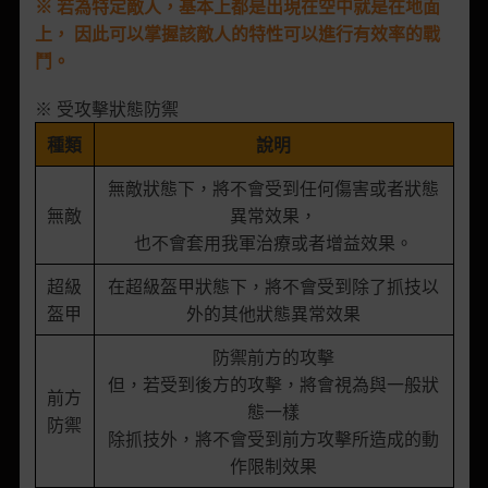
※
若為特定敵人，基本上
都
是出現在空中就是在地面
上，
因此可以掌握該敵人的特性
可以
進行有效率的戰
鬥。
※ 受攻擊狀態防禦
種類
說明
無敵狀態下，將不會受到任何傷害或者狀態
無敵
異常效果，
也不會套用我軍治療或者增益效果。
超級
在超級盔甲狀態下，將不會受到除了抓技以
盔甲
外的其他狀態異常效果
防禦前方的攻擊
但，若受到後方的攻擊，將會視為與一般狀
前方
態一樣
防禦
除抓技外，將不會受到前方攻擊所造成的動
作限制效果