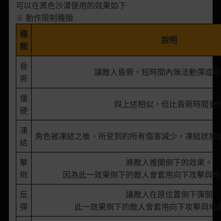
可以在黑色沙漠使用的效果如下
※ 動作限制種類
種
說明
類
昏
讓敵人昏厥，短時間內無法動彈或使
厥
僵
與上述相似，但比昏厥時間更
硬
凍
角色被凍結之後，所受到的所有傷害減少，凍結狀態
結
擊
將敵人推開倒下的效果。
倒
因為此一效果倒下的敵人會套用向下攻擊與地
反
讓敵人在原位置倒下彈開
彈
此一效果倒下的敵人會套用向下攻擊與地