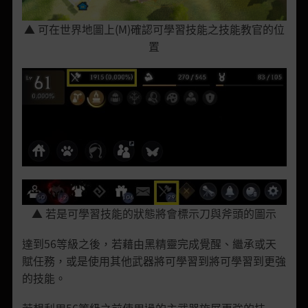
▲
可在世界地圖上
(M
)
確認
可學習技能之技能教官的位
置
▲
若是可學習技能的狀態將會標示刀與斧頭的圖示
達到56等級之後，若藉由黑精靈完成覺醒、繼承或天
賦任務，或是使用其他武器將可學習到將可學習到更強
的技能。
若想利用56等級之前使用過的主武器施展更強的技