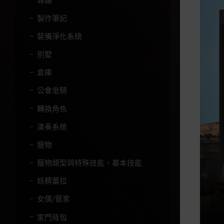
製作筆記
裝備淨化系統
別墅
倉庫
公會坐騎
轉換角色
演奏系統
寵物
寵物類型與特殊技能、基本技能
妖精蕾拉
女僕/管家
家門背包