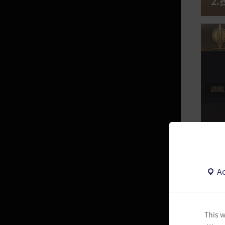
2
好友
領主
隊伍
社交動作
公會之家
公會
聯盟
遊戲指南
Ac
如何刪除會員資料
安裝指南
This w