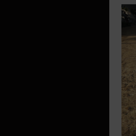
黑精靈的爪子
阿戈里斯的熱潮
黑暗龜裂
阿勒沙競技場
召喚公會頭目
道具改良
血之祭壇
紅色戰場
紅色戰場 : 首都瓦倫西亞
馬羅尼的密室 - 個人打怪地區
索拉雷競技場
水晶鑲嵌欄位