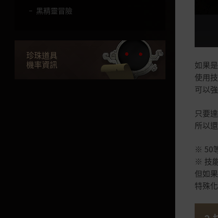
黑精靈冒險
確認購買內容及取消購買
旅行者的馬
珍珠道具
馬羅尼音樂盒
機率資訊
如果是
使用技
染色
可以強
貢獻度租借系統
只要達
野營地
所以還
變更寵物技能
※ 5
專屬女僕
※ 技
嘩啦啦雪花雪原限定活動模式
但如果
特殊化
馬羅尼的戰鬥分析器
社群