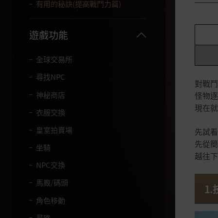
字
有用的秘訣(提高戰鬥力篇)
。
遊戲功能
全球交易所
尋找NPC
對戰鬥
神秘商店
怪物逐
現在就
衣服交換
皇室拍賣場
先試看
先從簡
坐騎
越往下
NPC交換
馬廄/碼頭
1
角色移動
尋路