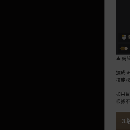
決鬥場
死亡懲罰
修練的祭壇
曜納的碎片
技能特殊化
戰場英雄
▲ 請
提煉
達成5
大洋的心臟，貝爾
技能深
技能
如果目
黑精靈的憤怒
根據不
傾向值判定規則
野外頭目
3
PvP