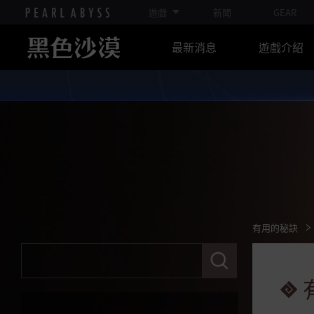
遊戲
新聞
GEAR
5世代寵物訓練
最新消息
遊戲介紹
Abyss One：馬各努斯
提升能力值(攻擊力/防禦力等)
羅裴勒肯特服裝
根據標記攻擊力及防禦力所獲得的
獎勵能力值
夢境幻想馬(克羅格達魯)
有用的秘訣
有用的秘訣
有用的秘訣(便利功能)
請
輸
有用的秘訣(便利功能2)
入
關
有用的秘訣(賺錢篇)
鍵