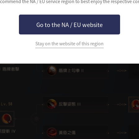
commend the NA / EU service region to best enjoy the respective co
Go to the NA / EU website
Stay on the website of this region