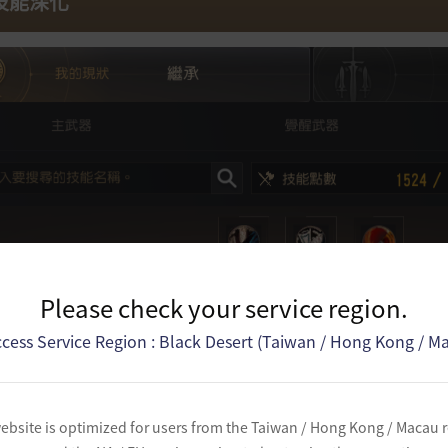
.技能深化
Please check your service region.
cess Service Region : Black Desert (Taiwan / Hong Kong / M
ebsite is optimized for users from the Taiwan / Hong Kong / Macau 