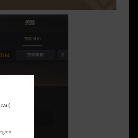
acau)
region.