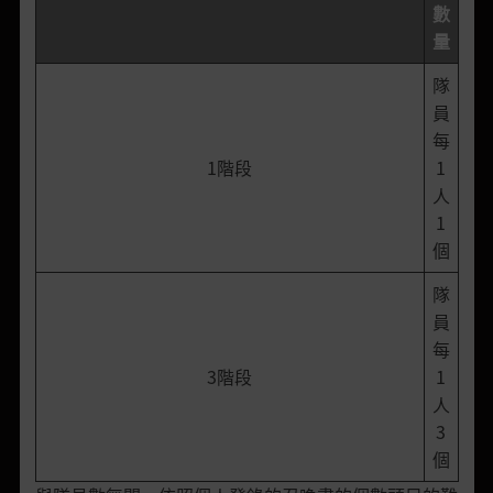
數
量
隊
員
每
1階段
1
人
1
個
隊
員
每
3階段
1
人
3
個