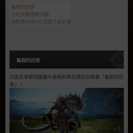
龜裂的回音
古代兵器侵略活動
領取東(V)琉(IV)深闇之星武器
龜裂的回音
只能在季節伺服器中使用的隊伍頭目召喚書「龜裂的回
音」。