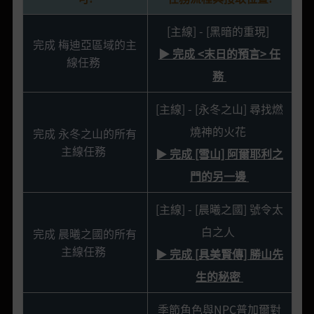
[主線] - [黑暗的重現]
完成 梅迪亞區域的主
▶ 完成 <末日的預言> 任
線任務
務
[主線] - [永冬之山] 尋找燃
燒神的火花
完成 永冬之山的所有
主線任務
▶ 完成 [雪山] 阿爾耶利之
門的另一邊
[主線] - [晨曦之國] 號令太
白之人
完成 晨曦之國的所有
主線任務
▶ 完成 [具美賢傳] 勝山先
生的秘密
季節角色與NPC普加爾對