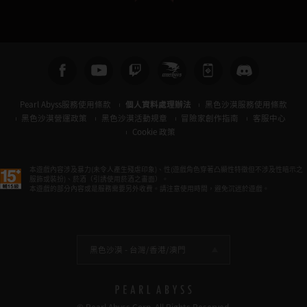
Pearl Abyss服務使用條款
個人資料處理辦法
黑色沙漠服務使用條款
黑色沙漠營運政策
黑色沙漠活動規章
冒險家創作指南
客服中心
Cookie 政策
本遊戲內容涉及暴力(未令人產生殘虐印象)、性(遊戲角色穿著凸顯性特徵但不涉及性暗示之
服飾或裝扮)、菸酒（引誘使用菸酒之畫面）。
本遊戲的部分內容或是服務需要另外收費。請注意使用時間，避免沉迷於遊戲。
黑色沙漠 -
台灣/香港/澳門
© Pearl Abyss Corp. All Rights Reserved.