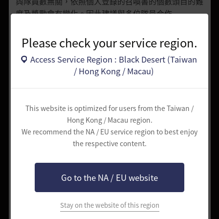
與隊員數無關，依照個人登錄的召喚書的個數頭目的難
度及獎勵會有變化。因此建議與多位隊員合作
- 雖然階段越高會出現越強力的敵人，但也會獲得更多
獎勵
Please check your service region.
龜裂的回音道具變更為不會在背包中重疊
Access Service Region : Black Desert (Taiwan
龜裂碎片道具變更為會在背包中重疊
/ Hong Kong / Macau)
- 因此龜裂的回音變更為可將龜裂碎片5個簡易煉金(L)
後製作
※ 龜裂的回音只能在季節伺服器中進行
This website is optimized for users from the Taiwan /
因為一個人獨自進行龜裂的回音會非常困難，
Hong Kong / Macau region.
建議利用季節伺服器的分流頻道、或是透過尋找隊伍系
We recommend the NA / EU service region to best enjoy
the respective content.
統
來募集隊伍隊員後，以5人隊伍來進行。
Go to the NA / EU website
※ 尋找隊伍系統：[新選單(ESC)>社群(F9)>尋找隊伍/
部隊]
或透過遊戲畫面[左上角 尋找隊伍/部隊UI(參考下圖圓
Stay on the website of this region
圈處)]