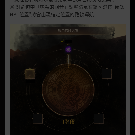
※ 對背包中「龜裂的回音」點擊滑鼠右鍵 > 選擇"確認
NPC位置"將會出現指定位置的路線導航。