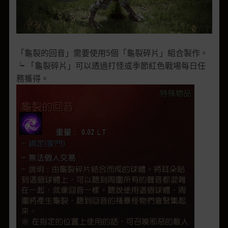
「龜裂的回音」需要使用5個「龜裂碎片」組合製作。
┕ 「龜裂碎片」可以透過打怪或季節紅色戰場每日任
務獲得。