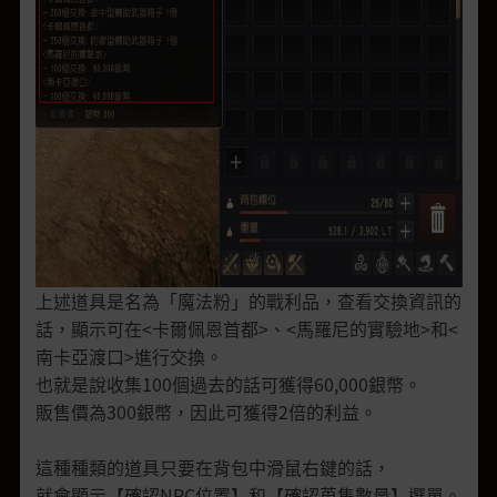
上述道具是名為「魔法粉」的戰利品，查看交換資訊的
話，顯示可在<卡爾佩恩首都>、<馬羅尼的實驗地>和<
南卡亞渡口>進行交換。
也就是說收集100個過去的話可獲得60,000銀幣。
販售價為300銀幣，因此可獲得2倍的利益。
這種種類的道具只要在背包中滑鼠右鍵的話，
就會顯示【確認NPC位置】和【確認蒐集數量】選單。