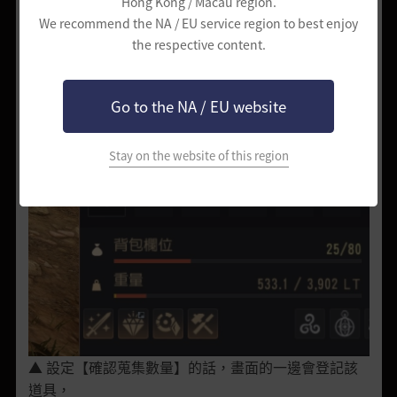
Hong Kong / Macau region.
We recommend the NA / EU service region to best enjoy
the respective content.
Go to the NA / EU website
Stay on the website of this region
▲ 設定【確認蒐集數量】的話，畫面的一邊會登記該
道具，