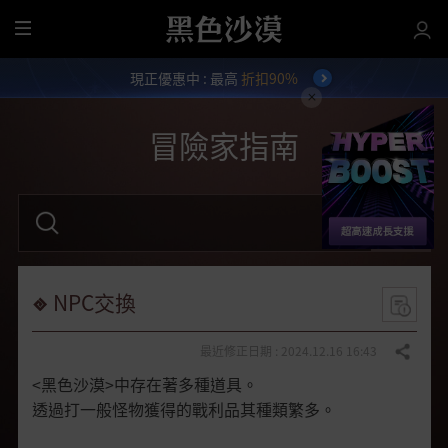
全
部
現正優惠中 : 最高
折扣90%
選
單
冒險家指南
請
輸
入
關
鍵
字
NPC交換
。
最近修正日期 : 2024.12.16 16:43
分享
<黑色沙漠>中存在著多種道具。
透過打一般怪物獲得的戰利品其種類繁多。