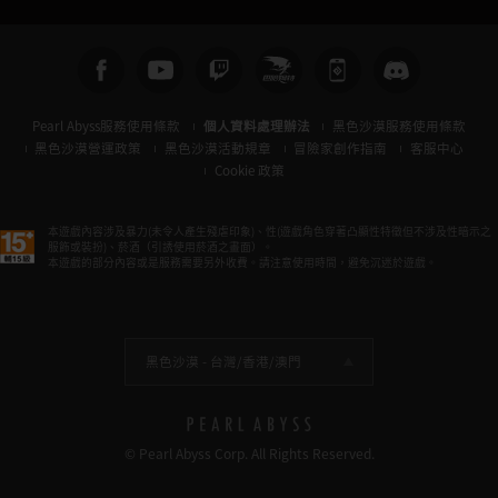
Pearl Abyss服務使用條款
個人資料處理辦法
黑色沙漠服務使用條款
黑色沙漠營運政策
黑色沙漠活動規章
冒險家創作指南
客服中心
Cookie 政策
本遊戲內容涉及暴力(未令人產生殘虐印象)、性(遊戲角色穿著凸顯性特徵但不涉及性暗示之
服飾或裝扮)、菸酒（引誘使用菸酒之畫面）。
本遊戲的部分內容或是服務需要另外收費。請注意使用時間，避免沉迷於遊戲。
黑色沙漠 -
台灣/香港/澳門
© Pearl Abyss Corp. All Rights Reserved.