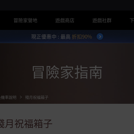
冒險家營地
遊戲商店
遊戲社群
現正優惠中 : 最高
折扣90%
冒險家指南
及機率說明
殘月祝福箱子
殘月祝福箱子