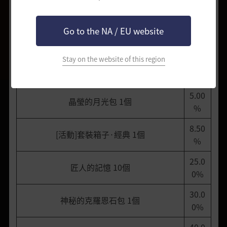
燦爛的經典強化箱子 1個
%
5.00
Go to the NA / EU website
巴爾克斯的忠告(+130) 1個
%
Stay on the website of this region
5.00
晶瑩的克羅恩石包 1個
%
5.00
晶瑩的月光包 1個
%
8.50
[活動]套裝箱子·經典 1個
%
25.0
匠人的記憶 10個
0%
30.0
神秘的克羅恩石包 1個
0%