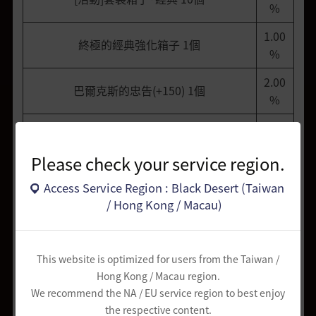
%
1.00
終極的經典強化箱子 1個
%
2.00
巴爾克斯的忠告(+150) 1個
%
2.50
殘月秘笈(15日) 1個
%
Please check your service region.
2.50
卡瑪希伯的祝福(15日) 1個
Access Service Region : Black Desert (Taiwan
%
/ Hong Kong / Macau)
2.50
價值禮包(15日) 1個
%
This website is optimized for users from the Taiwan /
4.00
[活動]套裝箱子·精品 1個
Hong Kong / Macau region.
%
We recommend the NA / EU service region to best enjoy
the respective content.
5.00