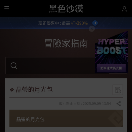
全
部
現正優惠中 : 最高
折扣90%
選
單
冒險家指南
請
輸
入
關
鍵
字
晶瑩的月光包
。
最近修正日期 : 2025.09.09 13:54
分享
晶瑩的月光包