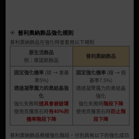
普利奧納飾品強化規則
普利奧納飾品在強化時會套用以下規則
原生活飾品
普利奧納飾品
例：摩諾斯飾品
固定強化機率
(琉 → 東基
固定強化機率
(檀 → 桓
準5%)
基準7.5%)
透過凝聚魔力的黑結晶強
透過凝聚魔力的黑結晶
化
強化
強化失敗時
道具會被破壞
強化失敗時
階段下降
使用克羅恩石時
有
40%
的
使用克羅恩石時
防止階
機率階段下降
段下降
普利奧納飾品根據強化階段，分別具有以下的強化成功