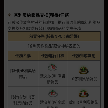
普利奧納飾品交換(獲得)任務
可透過位於各村莊的莉雅娜，進行將強化的摩諾斯飾品
交換為各相應階段普利奧納飾品的交換任務
前置任務 (接取NPC：莉雅娜)
[普利奧納飾品]蘊含神秘祝福的
任務名稱
任務進行目標
任務完成獎勵
[製作]普利奧納
遞交故(III)摩諾
飾品
+0普利奧納飾品
斯飾品
[製作]故(III)普
遞交琉(IV)摩諾
故(III)普利奧納飾
利奧納飾品