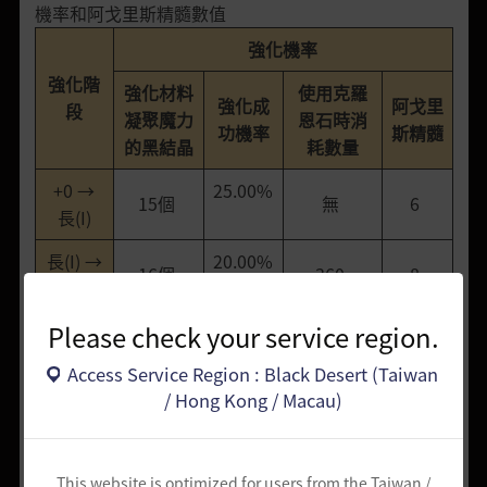
機率和阿戈里斯精髓數值
強化機率
強化階
強化材料
使用克羅
強化成
阿戈里
段
凝聚魔力
恩石時消
功機率
斯精髓
的黑結晶
耗數量
+0 →
25.00%
15個
無
6
長(I)
長(I) →
20.00%
16個
360
8
廣(II)
Please check your service region.
廣(II) →
15.00%
17個
670
10
故(III)
Access Service Region : Black Desert (Taiwan
/ Hong Kong / Macau)
故(III)
13.00%
→ 琉
18個
990
12
(IV)
This website is optimized for users from the Taiwan /