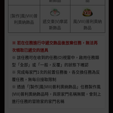
斯飾品
品
[製作]風(VIII)普
遞交東(V)摩諾
風(VIII)普利奧納
利奧納飾品
斯飾品
飾品
※ 若在任務進行中遞交飾品後放棄任務，無法再
次領取已遞交的道具
※ 該任務可在收到的任務(O)視窗中，啟用任務類
型「全部」或「一般，反覆」的狀態下確認
※ 完成每家門1次的前置任務後，各交換任務為反
覆任務，無每日接取限制
※ 透過「[製作]風(VIII)普利奧納飾品」任務製作風
(VIII)普利奧納飾品時，與原家門名稱無關，會刻上
進行任務的冒險家的家門名稱