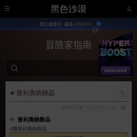
全
部
現正優惠中 : 最高
折扣90%
選
單
冒險家指南
請
輸
入
關
鍵
字
普利奧納飾品
。
最近修正日期 : 2025.01.09 13:59
分享
普利奧納飾品
4種普利奧納飾品