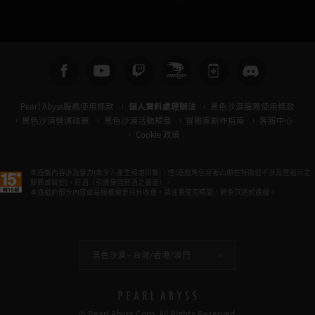
Pearl Abyss服務使用條款
個人資料處理辦法
黑色沙漠服務使用條款
黑色沙漠營運政策
黑色沙漠活動規章
冒險家創作指南
客服中心
Cookie 政策
本遊戲內容涉及暴力(未令人產生殘虐印象)、性(遊戲角色穿著凸顯性特徵但不涉及性暗示之
服飾或裝扮)、菸酒（引誘使用菸酒之畫面）。
本遊戲的部分內容或是服務需要另外收費。請注意使用時間，避免沉迷於遊戲。
黑色沙漠 -
台灣/香港/澳門
© Pearl Abyss Corp. All Rights Reserved.