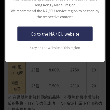
IV琉 →
11.00%
Hong Kong / Macau region.
19個
1430
14
V東
We recommend the NA / EU service region to best enjoy
the respective content.
V東→
10.00%
20個
1890
15
VI雲
Go to the NA / EU website
VI雲 →
21個
9.00%
2390
17
VII雨
Stay on the website of this region
VII雨 →
22個
8.50%
2690
18
VIII風
VIII風
23個
8.00%
2750
19
→ IX檀
IX檀 →
25個
7.50%
2810
20
X桓
※ 在嘗試強化普利奧納飾品時，不受強化機率增加數
值的影響，且即使強化成功，也不會消耗當下套用的強
化機率增加數值