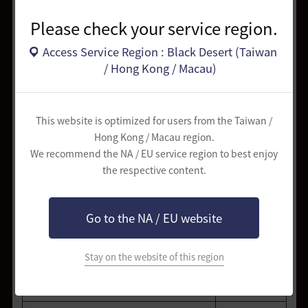
Please check your service region.
巴爾克斯的忠告(+120)
2.00%
Access Service Region : Black Desert (Taiwan
[活動]2024服裝選擇箱子
3.00%
/ Hong Kong / Macau)
晶瑩的克羅恩石包
4.00%
巴爾克斯的忠告(+90)
4.50%
This website is optimized for users from the Taiwan /
Hong Kong / Macau region.
[活動]華麗的冒險包
7.00%
We recommend the NA / EU service region to best enjoy
the respective content.
匠人的記憶20個
7.00%
耀眼的冒險箱子
7.25%
Go to the NA / EU website
珍貴的克羅恩石包
12.00%
Stay on the website of this region
[活動]套裝箱子·經典
12.00%
[活動]技能變更券選擇箱子
13.00%