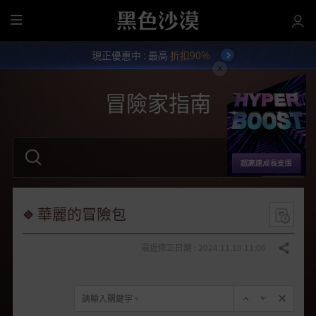
全
部
現正優惠中 : 最高
折扣90%
選
單
冒險家指南
請
輸
入
關
鍵
字
華麗的冒險包
。
最近修正日期 : 2024.11.18 11:06
分享