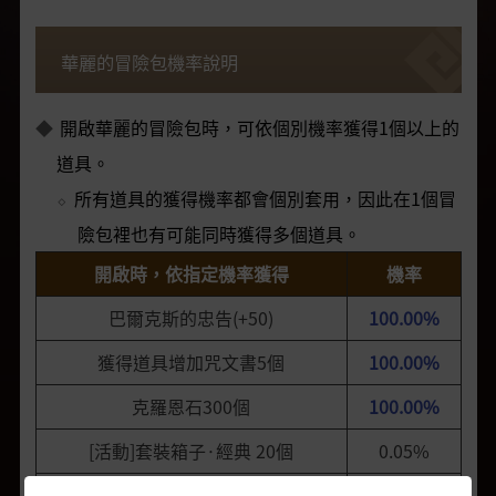
華麗的冒險包機率說明
開啟華麗的冒險包時，可依個別機率獲得1個以上的
道具。
所有道具的獲得機率都會個別套用，因此在1個冒
險包裡也有可能同時獲得多個道具。
開啟時，依指定機率獲得
機率
巴爾克斯的忠告(+50)
100.00%
獲得道具增加咒文書5個
100.00%
克羅恩石300個
100.00%
[活動]套裝箱子·經典 20個
0.05%
克羅恩石2000個包
1.25%