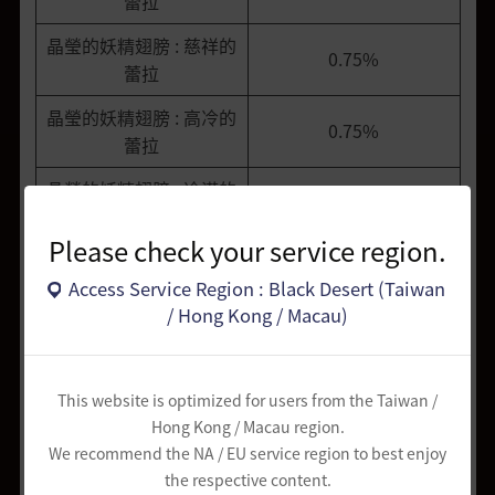
蕾拉
晶瑩的妖精翅膀 : 慈祥的
0.75%
蕾拉
晶瑩的妖精翅膀 : 高冷的
0.75%
蕾拉
晶瑩的妖精翅膀 : 冷漠的
0.75%
蕾拉
Please check your service region.
晶瑩的妖精翅膀 : 安靜的
2%
蕾拉
Access Service Region : Black Desert (Taiwan
/ Hong Kong / Macau)
鮮明的妖精翅膀 : 純粹的
3.75%
蕾拉
This website is optimized for users from the Taiwan /
鮮明的妖精翅膀 : 慈祥的
3.75%
Hong Kong / Macau region.
蕾拉
We recommend the NA / EU service region to best enjoy
鮮明的妖精翅膀 : 高冷的
the respective content.
3.75%