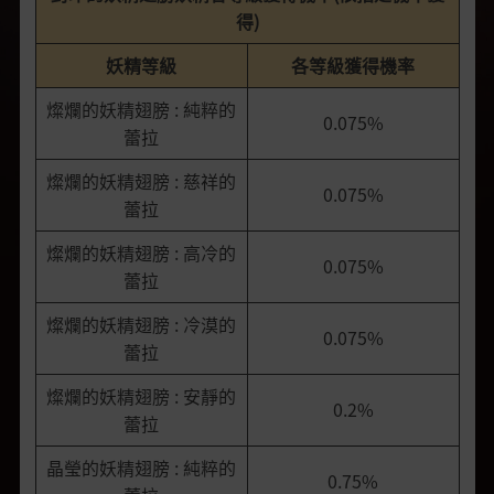
得
)
妖精等級
各等級獲得機率
燦爛的妖精翅膀 : 純粹的
0.075%
蕾拉
燦爛的妖精翅膀 : 慈祥的
0.075%
蕾拉
燦爛的妖精翅膀 : 高冷的
0.075%
蕾拉
燦爛的妖精翅膀 : 冷漠的
0.075%
蕾拉
燦爛的妖精翅膀 : 安靜的
0.2%
蕾拉
晶瑩的妖精翅膀 : 純粹的
0.75%