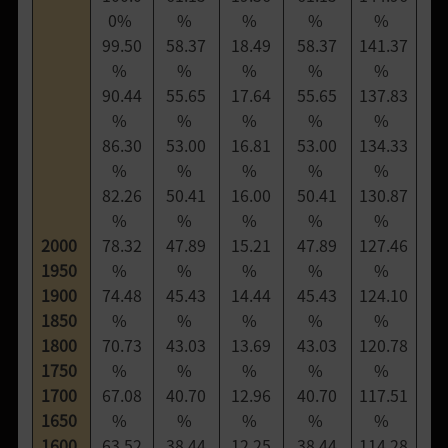
0%
%
%
%
%
99.50
58.37
18.49
58.37
141.37
%
%
%
%
%
90.44
55.65
17.64
55.65
137.83
%
%
%
%
%
86.30
53.00
16.81
53.00
134.33
%
%
%
%
%
82.26
50.41
16.00
50.41
130.87
%
%
%
%
%
2000
78.32
47.89
15.21
47.89
127.46
1950
%
%
%
%
%
1900
74.48
45.43
14.44
45.43
124.10
1850
%
%
%
%
%
1800
70.73
43.03
13.69
43.03
120.78
1750
%
%
%
%
%
1700
67.08
40.70
12.96
40.70
117.51
1650
%
%
%
%
%
1600
63.52
38.44
12.25
38.44
114.28