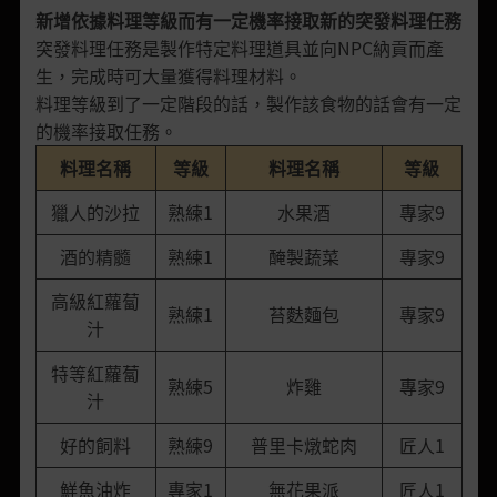
新增依據料理等級而有一定機率接取新的突發料理任務
突發料理任務是製作特定料理道具並向NPC納貢而產
生，完成時可大量獲得料理材料。
料理等級到了一定階段的話，製作該食物的話會有一定
的機率接取任務。
料理名稱
等級
料理名稱
等級
獵人的沙拉
熟練1
水果酒
專家9
酒的精髓
熟練1
醃製蔬菜
專家9
高級紅蘿蔔
熟練1
苔麩麵包
專家9
汁
特等紅蘿蔔
熟練5
炸雞
專家9
汁
好的飼料
熟練9
普里卡燉蛇肉
匠人1
鮮魚油炸
專家1
無花果派
匠人1