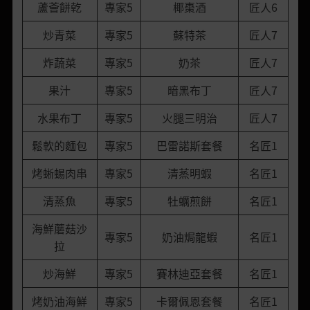
蘆薈餅乾
專家5
椰棗酒
匠人6
炒青菜
專家5
蘇特茶
匠人7
炸蔬菜
專家5
奶茶
匠人7
果汁
專家5
暗黑布丁
匠人7
水果布丁
專家5
火腿三明治
匠人7
鬆軟的麵包
專家5
巴雷諾斯套餐
名匠1
烤蜥蜴肉串
專家5
清蒸明蝦
名匠1
清蒸魚
專家5
牡蠣煎餅
名匠1
海鮮蘑菇沙
專家5
奶油焗龍蝦
名匠1
拉
炒海鮮
專家5
賽林迪亞套餐
名匠1
烤奶油海鮮
專家5
卡爾佩恩套餐
名匠1