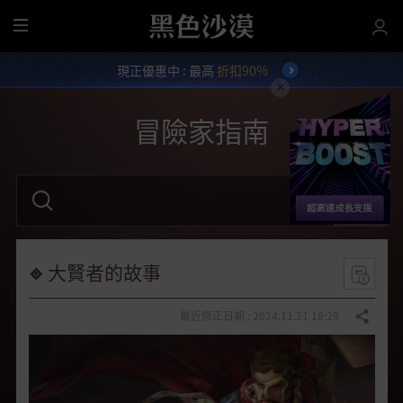
全
部
現正優惠中 : 最高
折扣90%
選
單
冒險家指南
請
輸
入
關
鍵
字
大賢者的故事
。
最近修正日期 : 2024.11.21 18:29
分享