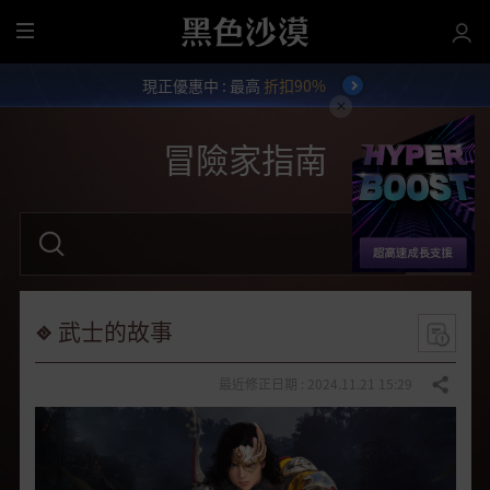
全
部
現正優惠中 : 最高
折扣90%
選
單
冒險家指南
請
輸
入
關
鍵
字
武士的故事
。
最近修正日期 : 2024.11.21 15:29
分享