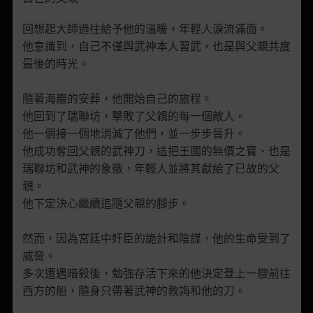
回想起大師過往給予他的溫暖，年輕人淚流滿面。
他意識到，自己不僅與武神本人習武，也是
與父親共度
最後的時光。
隨著海巖的安葬，他開始自己的旅程。
他回到了瑞聯坊，擊敗了父親的每一個敵人。
他一個接一個地消滅了他們，並一步步晉升。
他成功奪回父親的武神刀，這把王國的無價之寶、也是
瑞聯坊和武神的象徵，年輕人並將其獻給了已故的父
親。
他下定決心繼續追隨父親的腳步。
然而，因為宮廷中奸臣的詭計和陰謀，他的生命受到了
威脅。
多次遭遇暗殺後，勉強存活下來的他決定登上一艘前往
西方的船，隨身只帶著武神的教誨和他的刀。