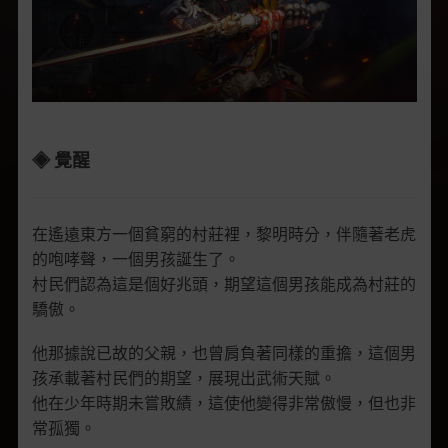
◈ 覺醒
在遙遠東方一個貧窮的村莊裡，黎明時分，伴隨著老虎
的咆哮聲，一個男孩誕生了。
村民們認為這是個好兆頭，期望這個男孩能成為村莊的
驕傲。
他那據說已故的父親，也曾肩負著同樣的重擔，這個男
孩承載著村民們的期望，展現出武術天賦。
他在少年時期未嘗敗績，這使他變得非常傲慢，但也非
常孤獨。