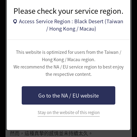
再戰。
Please check your service region.
而每次大師將年輕人擊倒後，都會滴幾滴水到他嘴裡，
Access Service Region : Black Desert (Taiwan
並告訴他：
/ Hong Kong / Macau)
「走武術之路就是走無盡創新的道路。讓一切順其自
然，最終才會成功。」
最終，經過無數次較量，年輕人終於擊敗了大師。
This website is optimized for users from the Taiwan /
然而，他並未慶祝。
Hong Kong / Macau region.
隨著時間的過去，他變得謙遜。
We recommend the NA / EU service region to best enjoy
無數次的失敗讓年輕人成熟，反思自己過去的傲慢，理
the respective content.
解了真正戰士的本質。
每次鞠躬都承載著他們過去的交鋒，每次站起來，年輕
Go to the NA / EU website
人都感到自己又長了些。
過去在他肩頭沉甸甸的重量開始消散。
他向著戰敗的大師鞠躬，請求大師成為他的師父。
Stay on the website of this region
大師祝賀年輕人的勝利，並欣然接受了他的提議。
然而，這種真摯的感情並未持續太久。