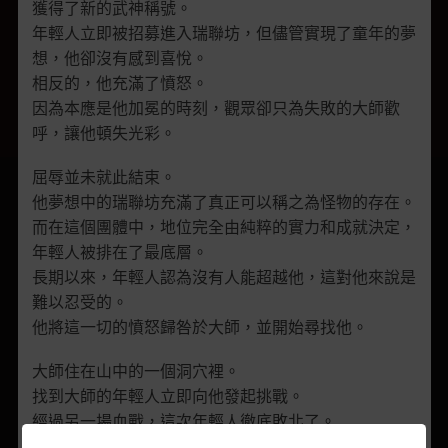
獲得了新的武神稱號。
年輕人立即被招募進入瑞聯坊，但
儘管實現了童年的夢
想，他卻沒有感到喜悅。
相反的，他充滿了憤怒。
因為本應是他加冕的時刻，觀眾卻只為失敗的大師歡
呼，讓他頓失光彩。
屈辱並未就此結束。
他夢想中的瑞聯坊充滿了真正可以稱之為怪物的存在。
而在這個團體中，地位完全由純粹的實力和成就決定，
年輕人被排在了最底層。
長期以來，年輕人認為沒有人能超越他，這對他來說是
難以忍受的。
他將這一切的憤怒歸咎於大師，並開始尋找他。
大師住在山中的一個洞穴裡。
找到大師的年輕人立即向他發起挑戰。
經過另一場血戰，這次年輕人徹底敗北了。
但他拒絕承認自己的失敗，每次恢復了體力就要求大師