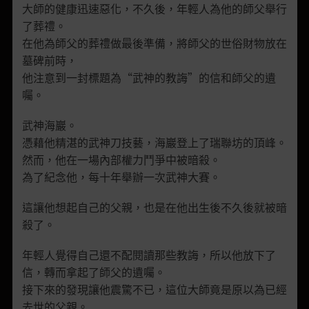
大師的健康迅速惡化，不久後，年輕人為他的師父舉行
了葬禮。
在他為師父的葬禮做最後準備，將師父的世俗財物放在
墓碑前時，
他注意到一封標題為“武神的教誨”的信和師父的遺
囑。
武神海巖。
憑藉他精湛的武神刀技藝，海巖登上了瑞聯坊的頂峰。
然而，他在一場內部權力鬥爭中被暗殺。
為了紀念他，每十年舉辦一次武神大賽。
這讓他想起自己的父親，也是在他出生後不久後就被暗
殺了。
年輕人覺得自己還不配閱讀那些教誨，所以他放下了
信，轉而拿起了師父的遺囑。
接下來的發現讓他震驚不已，這位大師竟是原以為已經
去世的父親。