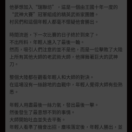
他夢想加入“瑞聯坊”，這是一個由王國十年一度的
“武神大賽”冠軍組成的精英武術家團體。
村民們和這個年輕人都毫不懷疑他會勝出。
時間流逝，下一次比賽的日子終於到來了。
不出所料，年輕人進入了最後一輪。
然而，吸引人們注意的並不是他，而是一位擊敗了大陸
上所有其他大師的老武術大師，他揮舞著巨大的武神
刀。
整個大陸都在觀看年輕人和大師的對決。
在這場沒有一絲餘地的血戰中，年輕人覺得大師有些熟
悉。
年輕人用盡最後一絲力氣，發出最後一擊。
然後發生了最意想不到的事情。
大師開始吐血並失去平衡。
年輕人看準了機會出招，
塵埃落定後，年輕人勝出，並