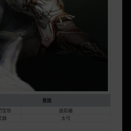
覺醒
鬥型態
遠距離
武器
太弓