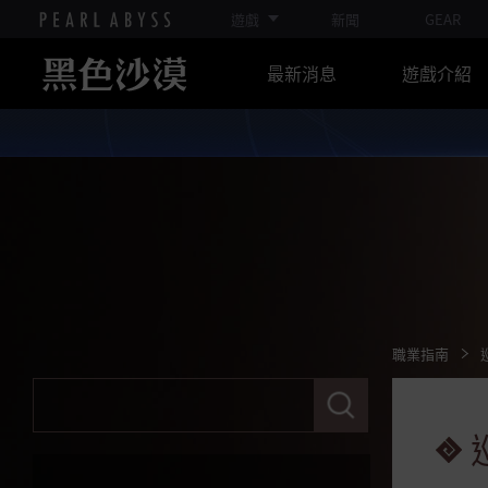
遊戲
新聞
GEAR
馴獸師
武士
最新消息
遊戲介紹
梅花
女武神
女忍者
忍者
巫師
女巫
黑暗騎士
職業指南
決鬥家
請
輸
女鬥神
入
關
蘭
鍵