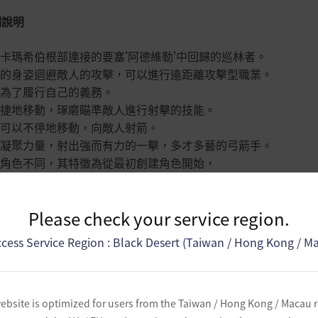
細說明
卡瑪希伯根部連接的要塞'阿德維勒'中回歸的巡林者。
的身姿迴避敵人的攻擊，可以進行遠距離攻擊型職業。
為了履行自己的義務。
捷地移動，琢磨瞄準敵人進行射擊的技能。
可以不停地移動，向敵人射箭。
凝聚力量，射出強而有力的一擊，多才多藝的弓箭手。
角色不同，其特徵為從最初創建角色開始，
時使用石弓和太弓，並靈活應對戰場情況。
Please check your service region.
cess Service Region : Black Desert (Taiwan / Hong Kong / M
薦重點
替使用可以快速移動射擊的石弓以及可以進行超遠距離射擊的太弓
ebsite is optimized for users from the Taiwan / Hong Kong / Macau 