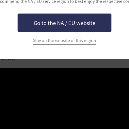
commend the NA / EU service region to best enjoy the respective co
有黑色沙漠內最長射程
Go to the NA / EU website
Stay on the website of this region
鬥影片
戰鬥影片