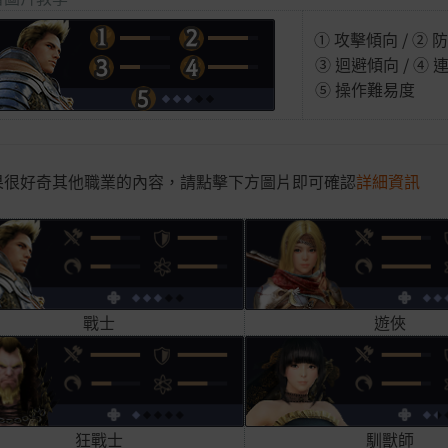
① 攻擊傾向 /
② 
③ 迴避傾向 / ④
⑤ 操作難易度
果很好奇其他職業的內容，請點擊下方圖片即可確認
詳細資訊
遊俠
戰士
馴獸師
狂戰士