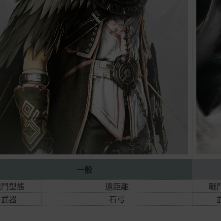
一般
戰鬥型態
遠距離
戰
武器
石弓