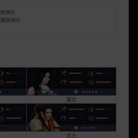
防禦傾向
 連續技傾向
魔女
武士