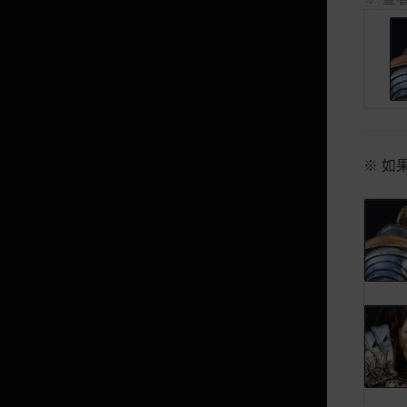
夢境幻想馬(夢境馬)
5世代寵物訓練
Abyss One：馬各努斯
提升能力值(攻擊力/防禦力等)
羅裴勒肯特服裝
※ 如
根據標記攻擊力及防禦力所獲得的
獎勵能力值
夢境幻想馬(克羅格達魯)
有用的秘訣
有用的秘訣(便利功能)
有用的秘訣(便利功能2)
有用的秘訣(賺錢篇)