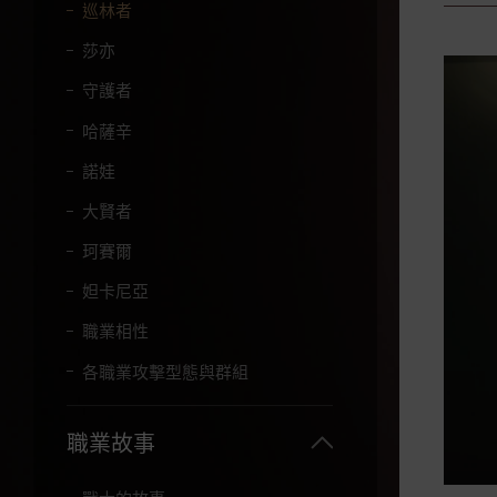
字
巡林者
。
莎亦
守護者
哈薩辛
諾娃
大賢者
珂賽爾
妲卡尼亞
職業相性
各職業攻擊型態與群組
職業故事