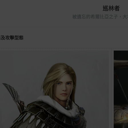
巡林者
被遺忘的希爾比亞之子，大
器及攻擊型態