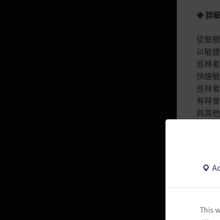
詳
◈
遊戲資料(基礎)
從聖樹
領域排名
以敏捷
小地圖
巡林者
快速敏
世界地圖
巡林者
知識
有時會
與其他
克里富武器
可以同
游泳、潛水
我的資訊
裝備
Ac
推
◈
初級導覽
共通
遊戲導覽
- 交
This w