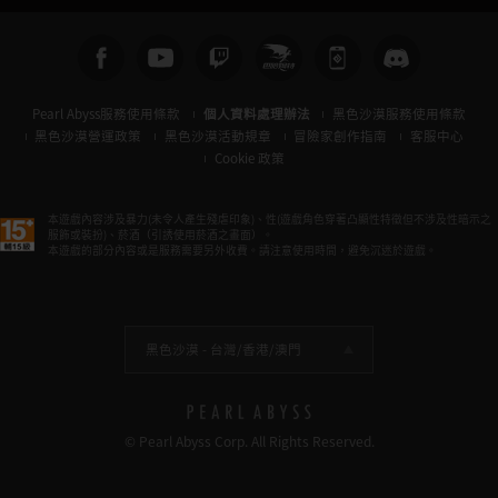
Pearl Abyss服務使用條款
個人資料處理辦法
黑色沙漠服務使用條款
黑色沙漠營運政策
黑色沙漠活動規章
冒險家創作指南
客服中心
Cookie 政策
本遊戲內容涉及暴力(未令人產生殘虐印象)、性(遊戲角色穿著凸顯性特徵但不涉及性暗示之
服飾或裝扮)、菸酒（引誘使用菸酒之畫面）。
本遊戲的部分內容或是服務需要另外收費。請注意使用時間，避免沉迷於遊戲。
黑色沙漠 -
台灣/香港/澳門
© Pearl Abyss Corp. All Rights Reserved.