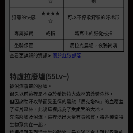
☆
到
★★★★
狩獵的快感
可以不停歇狩獵的好地形
☆
專屬掉寶
戒指
葛克屯的服從戒指
坐騎保管
-
馬拉克農場，夜鴉崗哨
查看更詳細的資訊➤
關於紅狼部落
特虛拉廢墟(55Lv~)
被沼澤覆蓋的廢墟。
很久以前這裡是不亞於希姆特大森林的蓊鬱森林，
但因謝勒汗攻擊而受重傷的黑龍「馬克塔楠」的血覆蓋
了這片森林，此後這裡成為了受詛咒的大地。
充滿廢墟及沼澤，這裡湧出大量有毒物質，將各種奇特
生物聚集在一起，
這裡很難看到活生生的動物，是充滿了令人難以忍受的