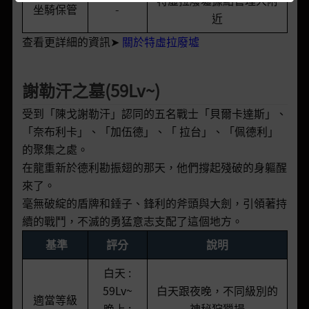
特虛拉廢墟據點管理人附
坐騎保管
-
近
查看更詳細的資訊➤
關於
特虛拉廢墟
謝勒汗之墓(59Lv~)
受到「陳戈謝勒汗」認同的五名戰士「貝爾卡達斯」、
「奈布利卡」、「加伍德」、「 拉台」、「佩德利」
的聚集之處。
在龍重新於德利勘振翅的那天，他們撐起殘破的身軀醒
來了。
毫無破綻的盾牌和錘子、鋒利的斧頭與大劍，引領著持
續的戰鬥，不滅的勇猛意志支配了這個地方。
基準
評分
說明
白天 :
59Lv~
白天跟夜晚，不同級別的
適當等級
晚上 :
神秘狩獵場