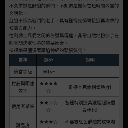
不久前還是野狼的他們，不知道是如何在短時間內變的
文明化，
紅狼不愧為戰鬥的老手，具有懂得先悄聲接近再攻擊的
知識與能力，
德利勘士兵們之間的信號與傳達，非常自然地扮演了在
瞬息間決定性命的重要因素。
這裡總是瀰漫著壓迫神經的緊張氣氛。
基準
評分
說明
適當等級
56Lv~
村莊與距離
★★★★
離德本克倫相當地近!
效率
☆
★★☆☆
各種特別道具跟驅趕狩獵
使用者聚集
☆
最佳化!
★★★☆
不要被紅色群體的攻擊嚇
難易度