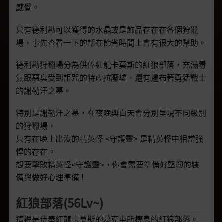
感覺。
只有德利勘可以獲得的水晶或是飾品存在在各個狩獵
場，事先查看一下的話在節省時間上會有很大的幫助。
德利勘狩獵場分為供俸紅龍卡莫斯的紅狼部落，充滿毒
氣跟惡臭受到詛咒的特虛拉廢墟，還有遍布著勇猛戰士
的謝勒汗之墓。
特別是謝勒汗之墓，在夜晚與白天會分別呈現不同級別
的狩獵場，
只有在晚上出沒的精英怪 <守護靈>
是精英怪中相當強
悍的存在。
想要擊敗精英怪<守護靈>，你會需要準備好堅韌的裝
備與做好心理準備 !
紅狼部落(56Lv~)
這裡是侍奉紅龍卡莫斯的葛克屯所棲息的紅狼部落。