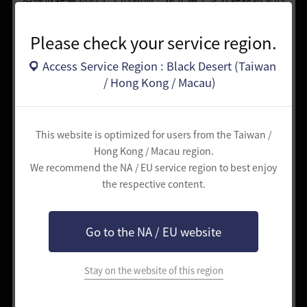
毒氣與惡臭之地。
Please check your service region.
基準
評分
說明
Access Service Region : Black Desert (Taiwan
適當等級
55Lv~
/ Hong Kong / Macau)
村莊與距離
★★☆☆
要稍微繞點路...
效率
☆
This website is optimized for users from the Taiwan /
★★★★
一起狩獵也很充裕的寬闊
使用者聚集
Hong Kong / Macau region.
☆
狩獵區!
We recommend the NA / EU service region to best enjoy
the respective content.
★★★☆
難易度
只要小心向下攻擊就不難
☆
Go to the NA / EU website
★★★★
穿梭在巨大的身軀間神出
狩獵的快感
☆
鬼沒!
Stay on the website of this region
專屬掉寶
戒指
廢墟之瞳戒指