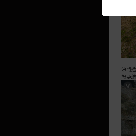
加工
生活活動導引
皇室製作納貢
房子
釣魚高級導引
製作
煉金石
決鬥途
想要結
勞工
料理
煉金
煉金高級導引
馴養
採集