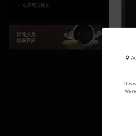
水晶鑲嵌欄位
獲得道具增加咒文書
玫瑰戰爭
珍珠道具
不滅地獄
機率資訊
Hardcore伺服器
Ac
對方同
艾拉賽魯賓的風景畫
生活
This w
We re
沙漠
黃金印章
作業管理
釣魚