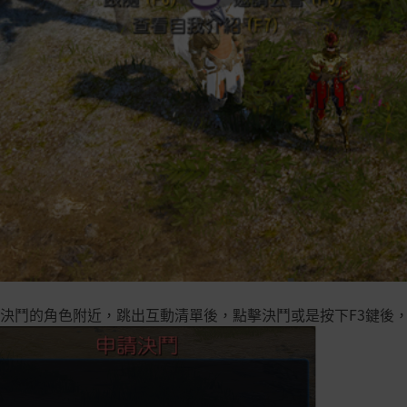
決鬥的角色附近，跳出互動清單後，點擊決鬥或是按下F3鍵後