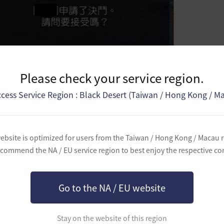
Please check your service region.
cess Service Region : Black Desert (Taiwan / Hong Kong / M
意的話，會進行決鬥，決鬥中會以紅色來標示對方，因此可更
ebsite is optimized for users from the Taiwan / Hong Kong / Macau 
commend the NA / EU service region to best enjoy the respective co
Go to the NA / EU website
Stay on the website of this region