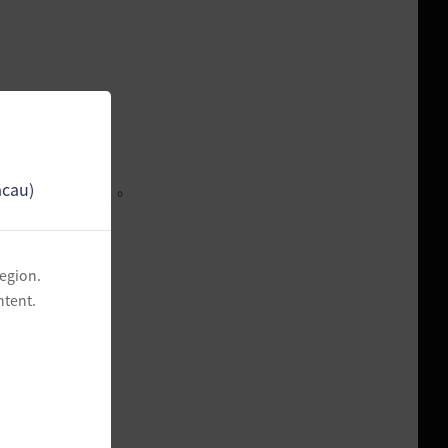
acau)
加方便的確認敵人。
region.
ntent.