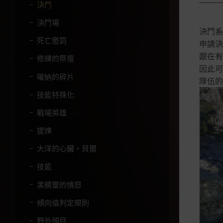
字
決鬥
。
決鬥場
決鬥系
死亡懲罰
申請決
跟在有
修練的祭壇
因此可
曜納的碎片
隊伍的
技能特殊化
戰場英雄
提煉
大洋的心臟，貝爾
技能
黑精靈的憤怒
傾向值判定規則
野外頭目