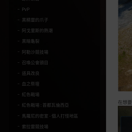
PvP
黑精靈的爪子
阿戈里斯的熱潮
黑暗龜裂
阿勒沙競技場
召喚公會頭目
道具改良
血之祭壇
紅色戰場
在想要
紅色戰場 : 首都瓦倫西亞
馬羅尼的密室 - 個人打怪地區
索拉雷競技場