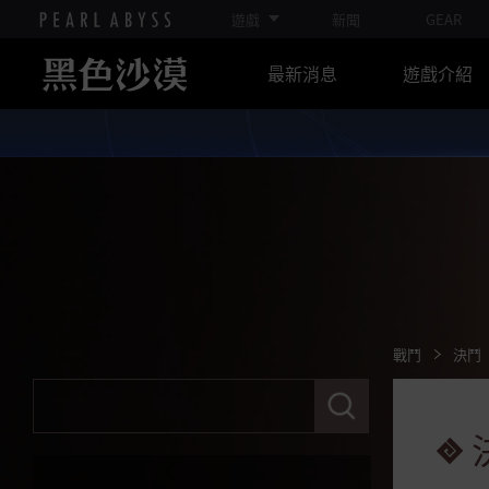
安裝指南
遊戲
新聞
GEAR
最新消息
遊戲介紹
據點戰/佔領戰
據點戰指南(佔領模式)
據點戰指南(建設模式)
據點戰指南
佔領戰指南
附屬建築指南
蔚藍戰場
戰鬥
決鬥
請
戰鬥
輸
入
關
拉班的領悟 - 技能深化
鍵