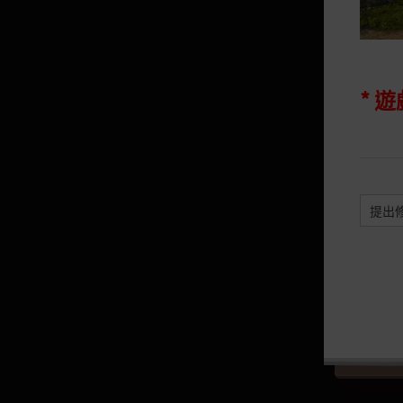
狩獵
耕種
殘月格朗弗利賽馬
* 
王室工坊
生活熟練度系統
提出
生活熟練度
加工熟練度系統
採集熟練度系統
航海熟練度系統
釣魚熟練度系統
狩獵熟練度系統